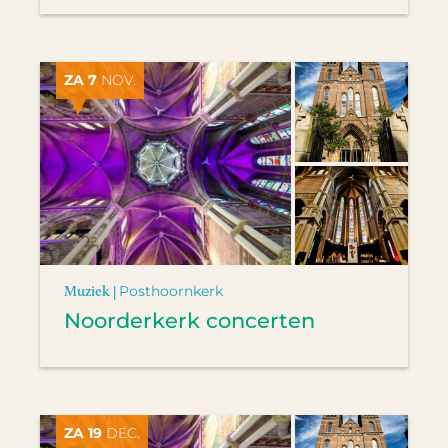
ZA 7
NOV.
Muziek |
Posthoornkerk
Noorderkerk concerten
ZA 19
DEC.