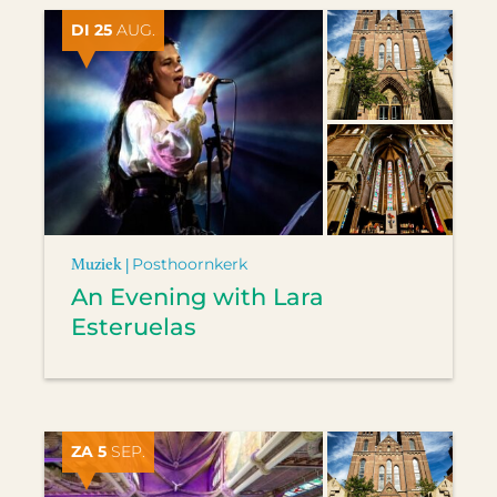
DI 25
AUG.
Muziek |
Posthoornkerk
An Evening with Lara
Esteruelas
ZA 5
SEP.