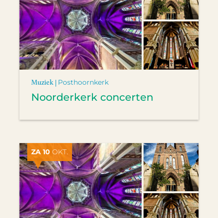
Muziek |
Posthoornkerk
Noorderkerk concerten
ZA 10
OKT.