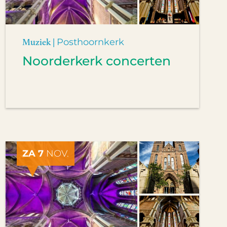
Muziek |
Posthoornkerk
Noorderkerk concerten
ZA 7
NOV.