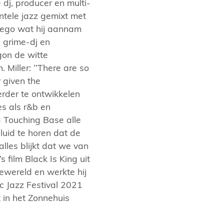
dj, producer en multi-
entele jazz gemixt met
er-ego wat hij aannam
s grime-dj en
gon de witte
Miller: ‘’There are so
 given the
erder te ontwikkelen
s als r&b en
a Touching Base alle
luid te horen dat de
lles blijkt dat we van
 film Black Is King uit
ewereld en werkte hij
ic Jazz Festival 2021
t in het Zonnehuis