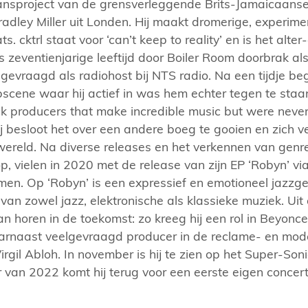
mansproject van de grensverleggende Brits-Jamaicaanse 
radley Miller uit Londen. Hij maakt dromerige, experim
ts. cktrl staat voor ‘can’t keep to reality’ en is het alt
ts zeventienjarige leeftijd door Boiler Room doorbrak al
gevraagd als radiohost bij NTS radio. Na een tijdje be
cene waar hij actief in was hem echter tegen te staan. 
 producers that make incredible music but were never
ij besloot het over een andere boeg te gooien en zich v
ereld. Na diverse releases en het verkennen van genre
p, vielen in 2020 met de release van zijn EP ‘Robyn’ vi
men. Op ‘Robyn’ is een expressief en emotioneel jazzge
an zowel jazz, elektronische als klassieke muziek. Uit a
an horen in de toekomst: zo kreeg hij een rol in Beyonce’s
aarnaast veelgevraagd producer in de reclame- en mod
rgil Abloh. In november is hij te zien op het Super-Son
r van 2022 komt hij terug voor een eerste eigen concer