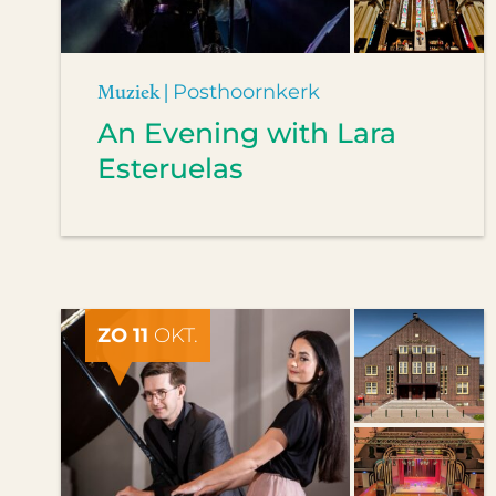
Muziek |
Posthoornkerk
An Evening with Lara
Esteruelas
ZO 11
OKT.