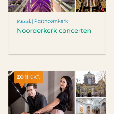
Muziek |
Posthoornkerk
Noorderkerk concerten
ZO 11
OKT.