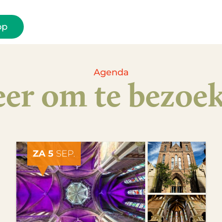
op
Agenda
er om te bezoe
ZA 5
SEP.