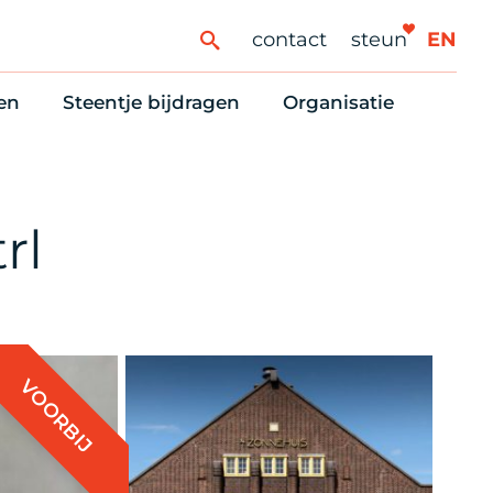
contact
steun
EN
en
Steentje bijdragen
Organisatie
ren
ingaanbod
Steun Vondelkerk!
Ons oprichtingsverh
es
htlijst voor woningzoekenden
Tien manieren om te helpen
Stadsherstel nu
dering
rijfsruimten
Onze Vrienden
Onze Vrijwilligers
rl
erhoudsmeldingen en huurvragen
Vriendennieuws
Werken bij
Schenken, nalaten en ANBI
Nieuws en publicatie
6 redenen om mee te doen
Stadsherstel Winkelt
VOORBIJ