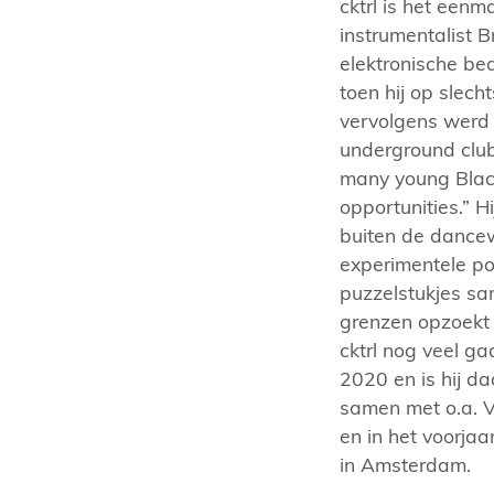
cktrl is het een
instrumentalist B
elektronische bea
toen hij op slech
vervolgens werd 
underground clubs
many young Black
opportunities.” H
buiten de dancew
experimentele po
puzzelstukjes sa
grenzen opzoekt v
cktrl nog veel ga
2020 en is hij d
samen met o.a. Vi
en in het voorjaa
in Amsterdam.