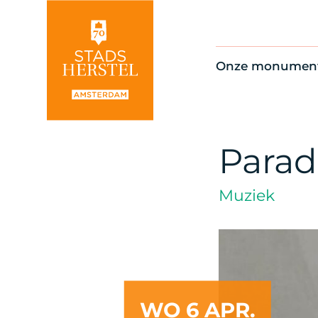
Onze monumen
Alle monument
Restauratienie
Op de kaart
Paradi
Thema’s
Muziek
WO 6 APR.