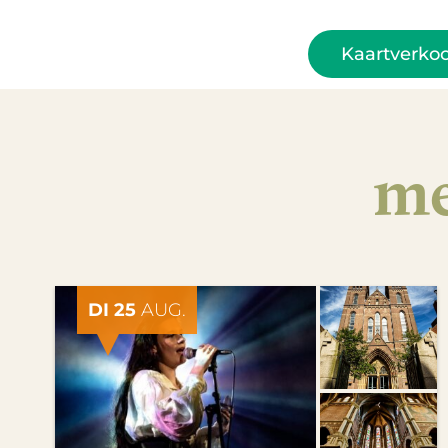
Kaartverko
me
DI 25
AUG.