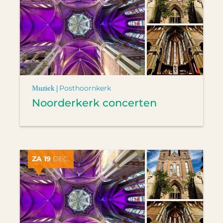
Muziek |
Posthoornkerk
Noorderkerk concerten
ZA 19
DEC.