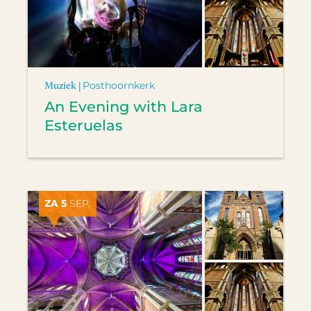
Muziek |
Posthoornkerk
An Evening with Lara
Esteruelas
ZA 5
SEP.