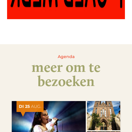
Agenda
meer om te
bezoeken
DI 25
AUG.