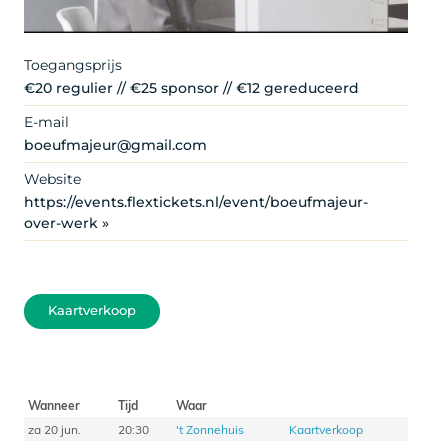
Toegangsprijs
€20 regulier // €25 sponsor // €12 gereduceerd
E-mail
boeufmajeur@gmail.com
Website
https://events.flextickets.nl/event/boeufmajeur-
over-werk »
Kaartverkoop
Wanneer
Tijd
Waar
za 20 jun.
20:30
't Zonnehuis
Kaartverkoop