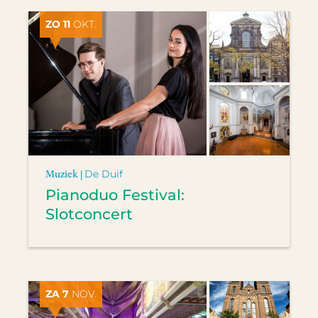
ZO 11
OKT.
Muziek |
De Duif
Pianoduo Festival:
Slotconcert
ZA 7
NOV.