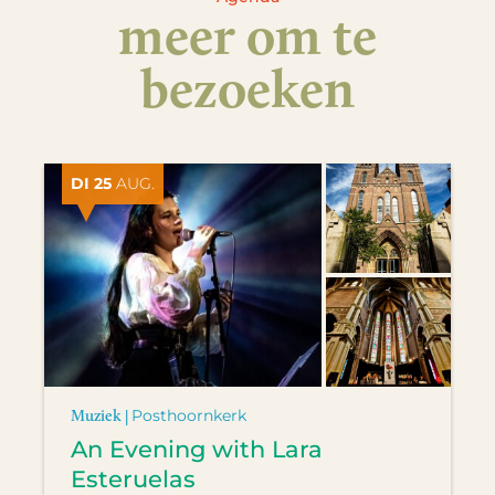
meer om te
bezoeken
DI 25
AUG.
Muziek |
Posthoornkerk
An Evening with Lara
Esteruelas