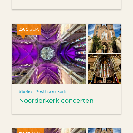
ZA 5
SEP.
Muziek |
Posthoornkerk
Noorderkerk concerten