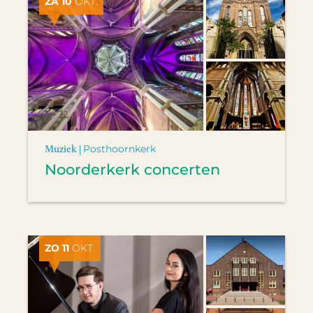
ZA 10
OKT.
Muziek |
Posthoornkerk
Noorderkerk concerten
ZO 11
OKT.