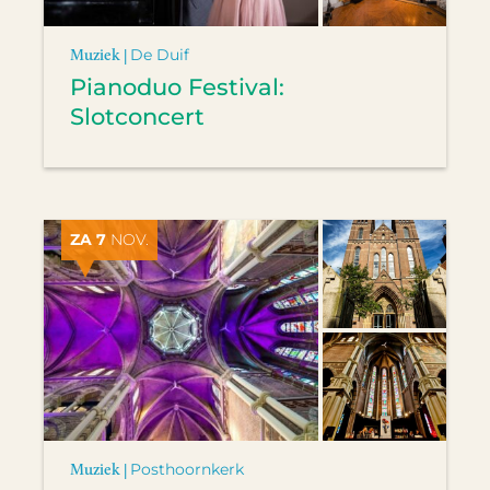
Muziek |
De Duif
Pianoduo Festival:
Slotconcert
ZA 7
NOV.
Muziek |
Posthoornkerk