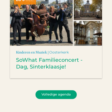
Kinderen en Muziek |
Oosterkerk
SoWhat Familieconcert -
Dag, Sinterklaasje!
Volledige agenda