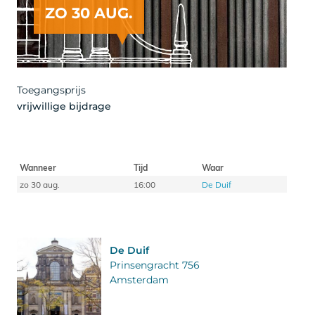
ZO 30 AUG.
Artist
Toegangsprijs
vrijwillige bijdrage
Wanneer
Tijd
Waar
zo 30 aug.
16:00
De Duif
De Duif
Prinsengracht 756
Amsterdam