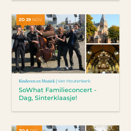
ZO 29
NOV.
Kinderen en Muziek |
Van Houtenkerk
SoWhat Familieconcert -
Dag, Sinterklaasje!
ZO 6
DEC.