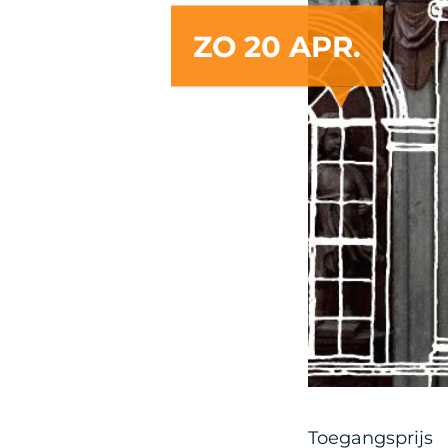
ZO 20 APR.
Artist
Toegangsprijs