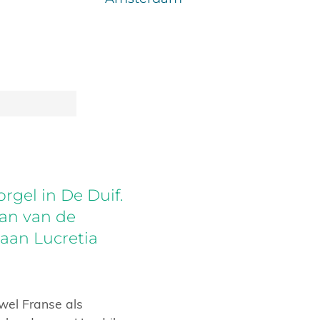
rgel in De Duif.
han van de
aan Lucretia
wel Franse als