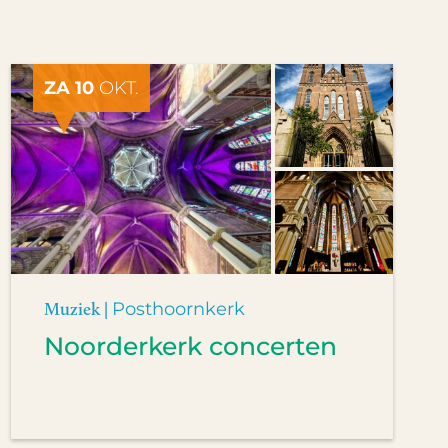
ZA 10
OKT.
Muziek |
Posthoornkerk
Noorderkerk concerten