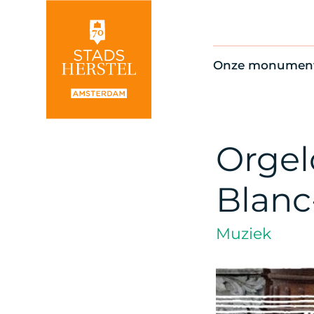
Onze monumen
Alle monument
Restauratienie
Op de kaart
Orgel
Thema’s
Blan
Muziek