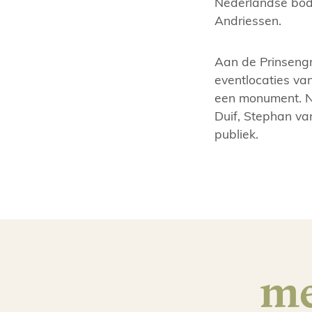
Nederlandse bod
Andriessen.
Aan de Prinsengra
eventlocaties va
een monument. Na
Duif, Stephan va
publiek.
me