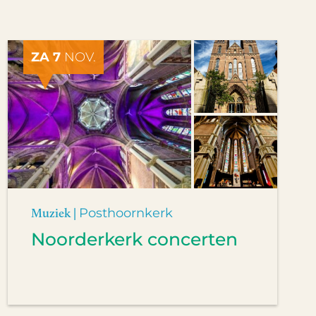
ZA 7
NOV.
Muziek |
Posthoornkerk
Noorderkerk concerten