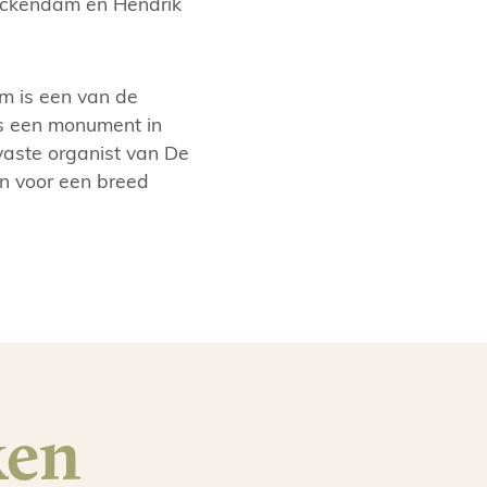
ickendam en Hendrik
um is een van de
is een monument in
vaste organist van De
en voor een breed
ken