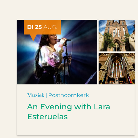
DI 25
AUG.
Muziek |
Posthoornkerk
An Evening with Lara
Esteruelas