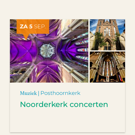
ZA 5
SEP.
Muziek |
Posthoornkerk
Noorderkerk concerten