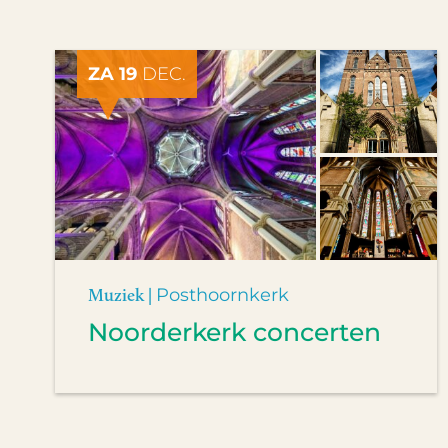
ZA 19
DEC.
Muziek |
Posthoornkerk
Noorderkerk concerten