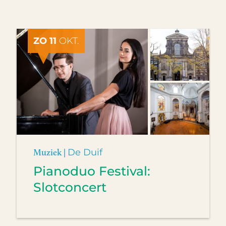
ZO 11
OKT.
Muziek |
De Duif
Pianoduo Festival:
Slotconcert