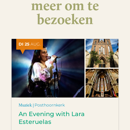
meer om te
bezoeken
DI 25
AUG.
Muziek |
Posthoornkerk
An Evening with Lara
Esteruelas