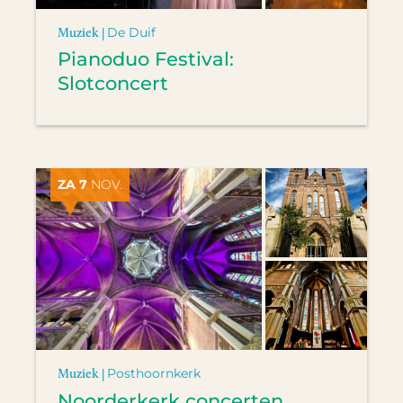
Muziek |
De Duif
Pianoduo Festival:
Slotconcert
ZA 7
NOV.
Muziek |
Posthoornkerk
Noorderkerk concerten