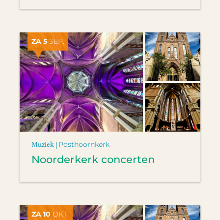
ZA 5
SEP.
Muziek |
Posthoornkerk
Noorderkerk concerten
ZA 10
OKT.