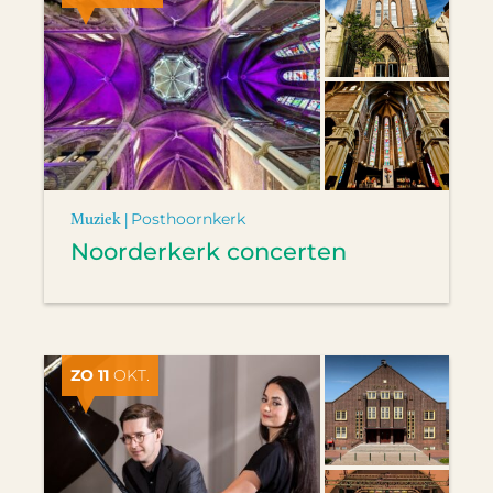
Muziek |
Posthoornkerk
Noorderkerk concerten
ZO 11
OKT.