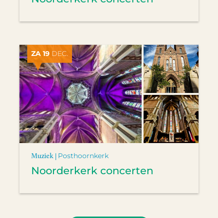
ZA 19
DEC.
Muziek |
Posthoornkerk
Noorderkerk concerten