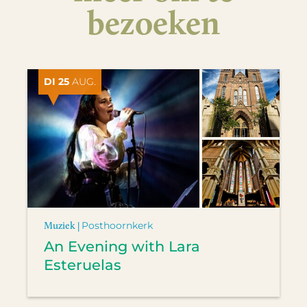
bezoeken
DI 25
AUG.
Muziek |
Posthoornkerk
An Evening with Lara
Esteruelas