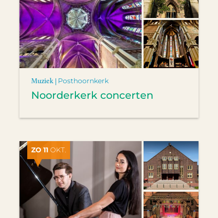
Muziek |
Posthoornkerk
Noorderkerk concerten
ZO 11
OKT.