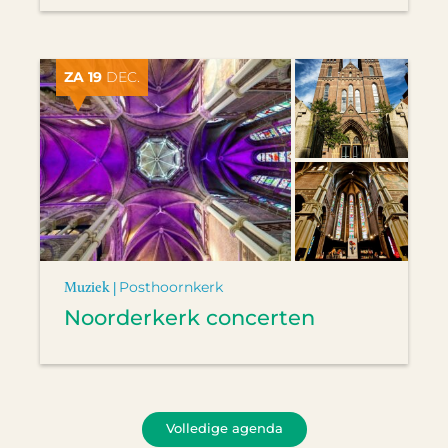
ZA 19
DEC.
Muziek |
Posthoornkerk
Noorderkerk concerten
Volledige agenda