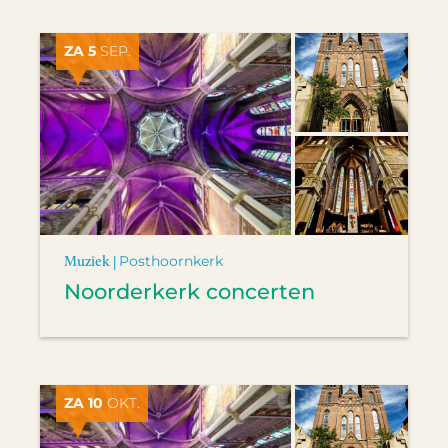
ZA 5
SEP.
Muziek |
Posthoornkerk
Noorderkerk concerten
ZA 10
OKT.