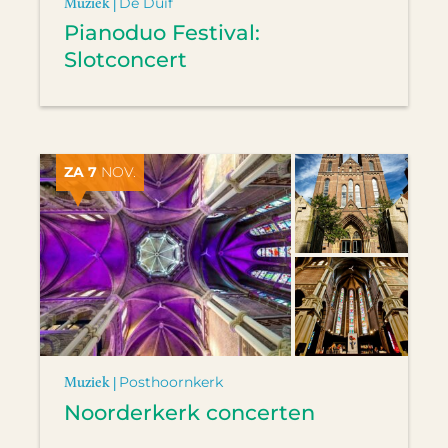
Muziek |
De Duif
Pianoduo Festival:
Slotconcert
ZA 7
NOV.
Muziek |
Posthoornkerk
Noorderkerk concerten