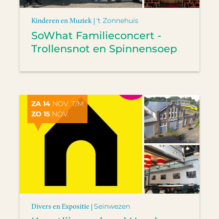
Kinderen en Muziek |
't Zonnehuis
SoWhat Familieconcert -
Trollensnot en Spinnensoep
ZA 14
NOV. T/M
ZO 15
NOV.
Divers en Expositie |
Seinwezen