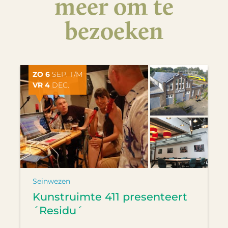
meer om te
bezoeken
ZO 6
SEP. T/M
VR 4
DEC.
Seinwezen
Kunstruimte 411 presenteert
´Residu´