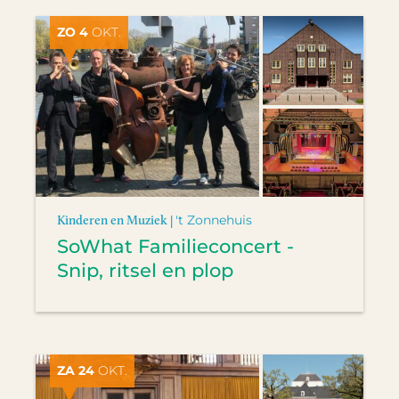
ZO 4
OKT.
Kinderen en Muziek |
't Zonnehuis
SoWhat Familieconcert -
Snip, ritsel en plop
ZA 24
OKT.