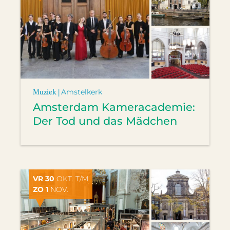
Muziek |
Amstelkerk
Amsterdam Kameracademie:
Der Tod und das Mädchen
VR 30
OKT. T/M
ZO 1
NOV.