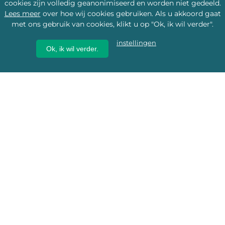
cookies zijn volledig geanonimiseerd en worden niet gedeeld.
Lees meer
over hoe wij cookies gebruiken. Als u akkoord gaat
met ons gebruik van cookies, klikt u op "Ok, ik wil verder".
instellingen
Ok, ik wil verder.
Wij geven erfgoed een
toekomst