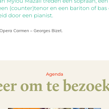
n Mylou Mazali treden een sopraan, een
 een (counter)tenor en een bariton of bas
id door een pianist.
e Opera Carmen – Georges Bizet.
Agenda
er om te bezoe