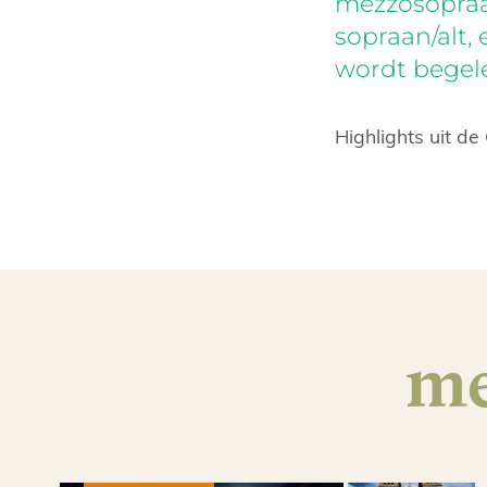
mezzosopraa
sopraan/alt,
wordt begele
Highlights uit d
me