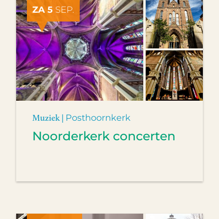
ZA 5
SEP.
Muziek |
Posthoornkerk
Noorderkerk concerten