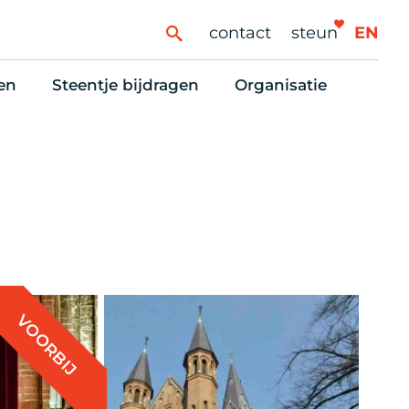
contact
steun
EN
en
Steentje bijdragen
Organisatie
ren
ingaanbod
Steun Vondelkerk!
Ons oprichtingsverh
es
htlijst voor woningzoekenden
Tien manieren om te helpen
Stadsherstel nu
dering
rijfsruimten
Onze Vrienden
Onze Vrijwilligers
erhoudsmeldingen en huurvragen
Vriendennieuws
Werken bij
Schenken, nalaten en ANBI
Nieuws en publicatie
6 redenen om mee te doen
Stadsherstel Winkelt
VOORBIJ