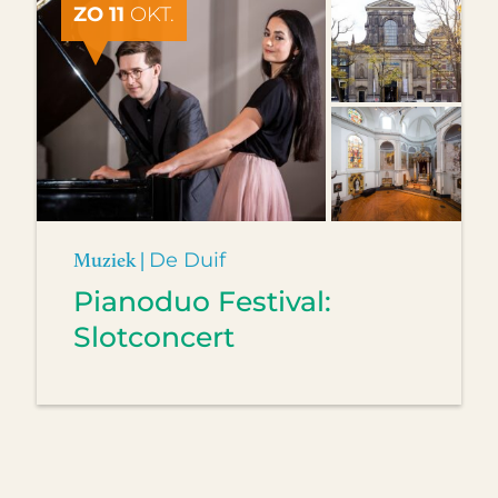
ZO 11
OKT.
Muziek |
De Duif
Pianoduo Festival:
Slotconcert