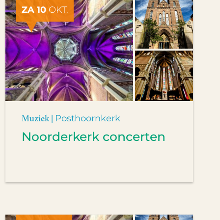
ZA 10
OKT.
Muziek |
Posthoornkerk
Noorderkerk concerten