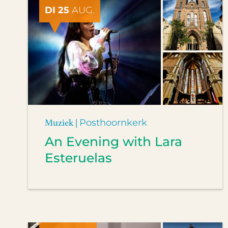
DI 25
AUG.
Muziek |
Posthoornkerk
An Evening with Lara
Esteruelas