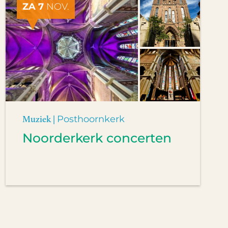
ZA 7
NOV.
Muziek |
Posthoornkerk
Noorderkerk concerten