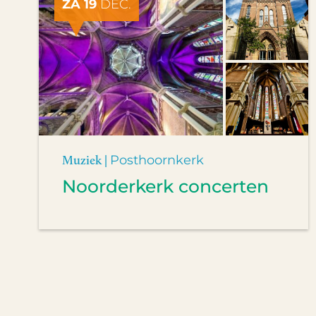
ZA 19
DEC.
Muziek |
Posthoornkerk
Noorderkerk concerten