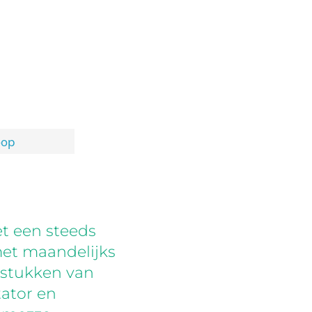
oop
t een steeds
met maandelijks
estukken van
tator en