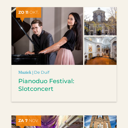
ZO 11
OKT.
Muziek |
De Duif
Pianoduo Festival:
Slotconcert
ZA 7
NOV.