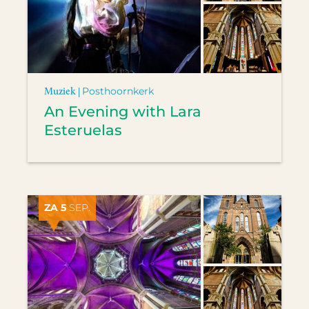
Muziek |
Posthoornkerk
An Evening with Lara
Esteruelas
ZA 5
SEP.