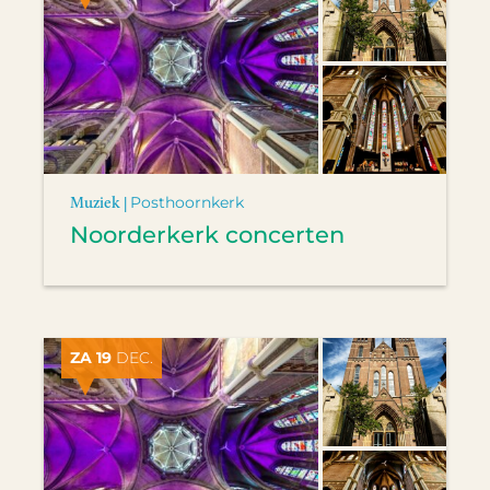
Muziek |
Posthoornkerk
Noorderkerk concerten
ZA 19
DEC.