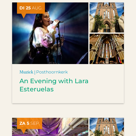
DI 25
AUG.
Muziek |
Posthoornkerk
An Evening with Lara
Esteruelas
ZA 5
SEP.