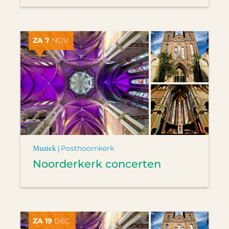
ZA 7
NOV.
Muziek |
Posthoornkerk
Noorderkerk concerten
ZA 19
DEC.