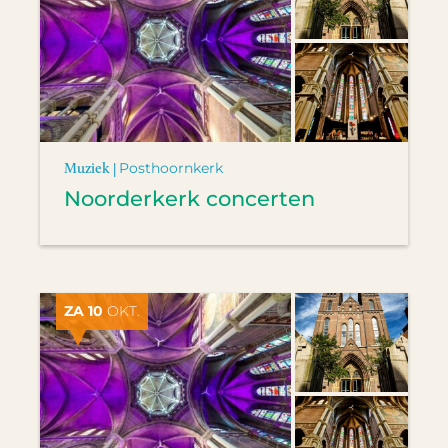
Muziek |
Posthoornkerk
Noorderkerk concerten
ZA 10
OKT.