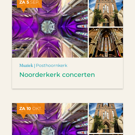
ZA 5
SEP.
Muziek |
Posthoornkerk
Noorderkerk concerten
ZA 10
OKT.