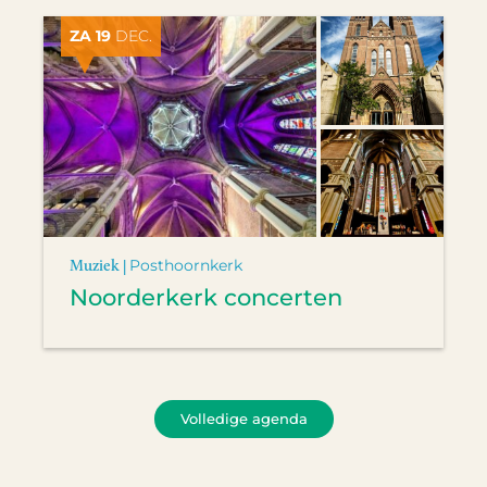
ZA 19
DEC.
Muziek |
Posthoornkerk
Noorderkerk concerten
Volledige agenda