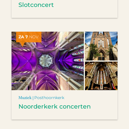
Slotconcert
ZA 7
NOV.
Muziek |
Posthoornkerk
Noorderkerk concerten