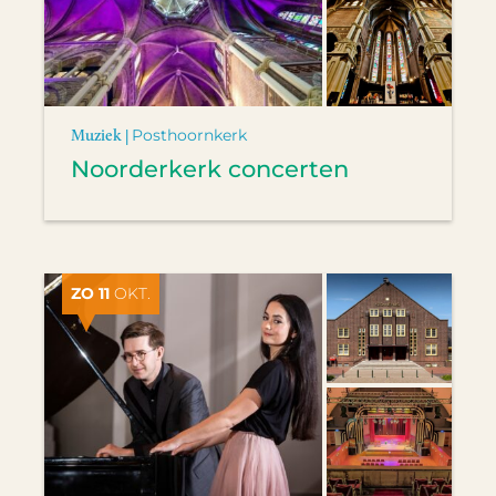
Muziek |
Posthoornkerk
Noorderkerk concerten
ZO 11
OKT.