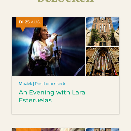
DI 25
AUG.
Muziek |
Posthoornkerk
An Evening with Lara
Esteruelas