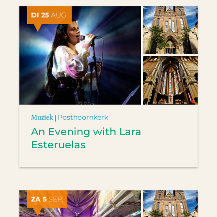
DI 25
AUG.
Muziek |
Posthoornkerk
An Evening with Lara
Esteruelas
ZA 5
SEP.