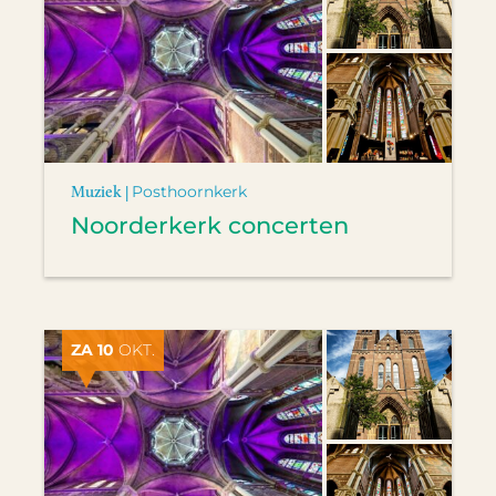
Muziek |
Posthoornkerk
Noorderkerk concerten
ZA 10
OKT.