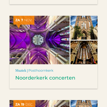
ZA 7
NOV.
Muziek |
Posthoornkerk
Noorderkerk concerten
ZA 19
DEC.