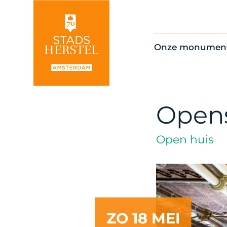
Onze monumen
Alle monument
Restauratienie
Op de kaart
Opens
Thema’s
Open huis
ZO 18 MEI