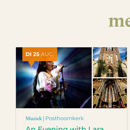
me
DI 25
AUG.
Muziek |
Posthoornkerk
An Evening with Lara