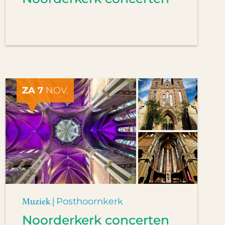
ZA 7
NOV.
Muziek |
Posthoornkerk
Noorderkerk concerten