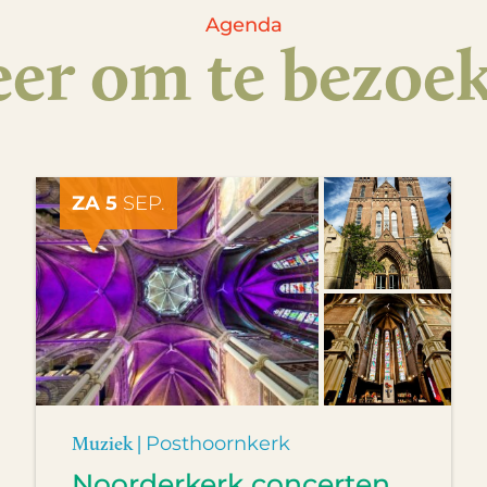
Agenda
er om te bezoe
ZA 5
SEP.
Muziek |
Posthoornkerk
Noorderkerk concerten