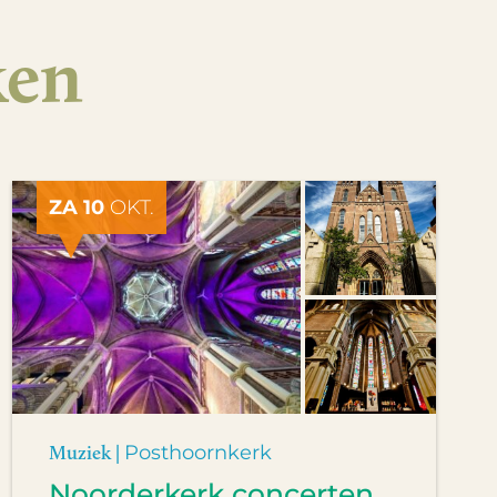
ken
ZA 10
OKT.
Muziek |
Posthoornkerk
Noorderkerk concerten