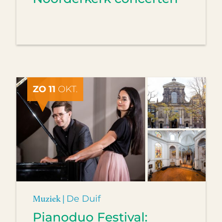
ZO 11
OKT.
Muziek |
De Duif
Pianoduo Festival: