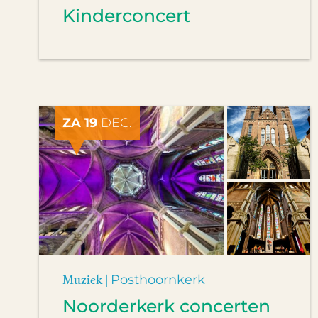
Kinderconcert
ZA 19
DEC.
Muziek |
Posthoornkerk
Noorderkerk concerten