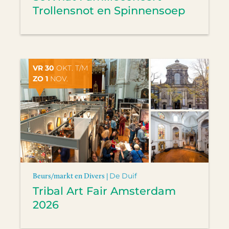
Trollensnot en Spinnensoep
VR 30
OKT. T/M
ZO 1
NOV.
Beurs/markt en Divers |
De Duif
Tribal Art Fair Amsterdam
2026