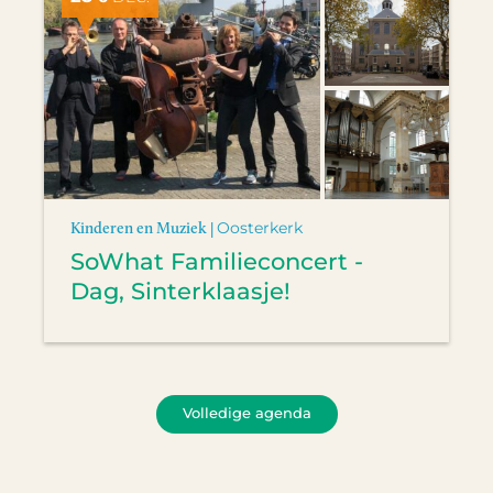
Kinderen en Muziek |
Oosterkerk
SoWhat Familieconcert -
Dag, Sinterklaasje!
Volledige agenda