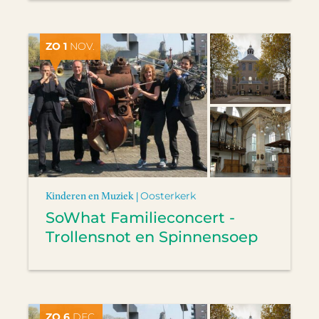
ZO 1
NOV.
Kinderen en Muziek |
Oosterkerk
SoWhat Familieconcert -
Trollensnot en Spinnensoep
ZO 6
DEC.