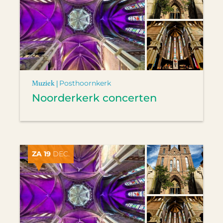
Muziek |
Posthoornkerk
Noorderkerk concerten
ZA 19
DEC.