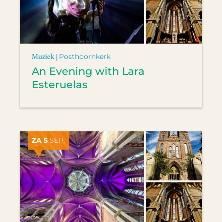
Muziek |
Posthoornkerk
An Evening with Lara
Esteruelas
ZA 5
SEP.