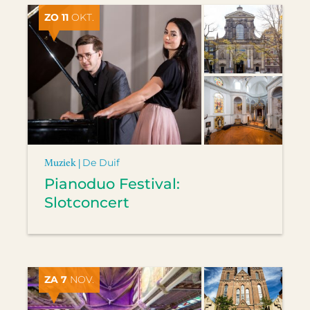
ZO 11
OKT.
Muziek |
De Duif
Pianoduo Festival:
Slotconcert
ZA 7
NOV.