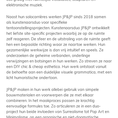
elektronische muziek.
Naast hun solocarrières werken JP&JP sinds 2018 samen
als kunstenaarsduo voor specifieke
tentoonstellingsprojecten. Kunstenaarsduo JP&JP ontwikkelt
het liefste site-specific projecten waarbij ze op de ruimte
zelf reageren. De sfeer en de uitstraling van de ruimte geeft
hen een bepaalde richting waar ze naartoe werken. Hun
gezamenlijke werkwijze is dan vrij intuïtief en speels. Ze
onderzoeken de geheime verbanden, onderlinge
verwijzingen en botsingen in hun werken. Zo streven ze naar
een DIY chic & cheap esthetica. Hun werk ontstaat vanuit
de behoefte aan een duidelijke visuele grammatica, met een
licht humoristische ondertoon.
JP&JP maken in hun werk allebei gebruik van simpele
bouwmaterialen en voorwerpen die ze met elkaar
combineren. In het maakproces passen ze krachtig
eenvoudige formules toe. Zo articuleren ze in een duo-
project hun beide invloeden van Surrealisme tot Pop Art en
Minimalisme, op een organische en niet-dogmatische