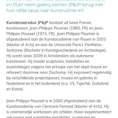
en PLAY room gallery, komen JP&JP terug met
hun vijfde opus naar Kunstruimte 411.
Kunstenaarsduo JP&JP
bestaat uit twee Franse
kunstenaars:
Jean-Philippe Paumier
(1980, FR) en
Jean-
Philippe Rousset
(1973, FR). Jean-Philippe Paumier is
afgestudeerd aan de Kunstacademie van Rouen in 2003
(Master of Arts) en aan de Université Paris1 Panthéon-
Sorbonne (Bachelor in Kunstgeschiedenis en Archeologie).
Hij werkt sinds 2009 in Amsterdam als autonome
kunstenaar. Hij maakt sculpturen, installaties en
assemblages volgens het principe van het objet trouvé en
refereert daarmee naar Duchamp. Hij exposeert regelmatig
bij verschillende projectspaces, musea en galeries in
Nederland en in het buitenland (o.a. VS, Tsjechië, Duitsland
en Korea).
Jean-Philippe Rousset is in 2000 afgestudeerd aan de
Kunstacademie van Clermont-Ferrand (Master of Arts). Hij
is voornamelijk werkzaam als schilder, maar experimenteert
ook graag met ruimtelijke installaties, sculpturen en