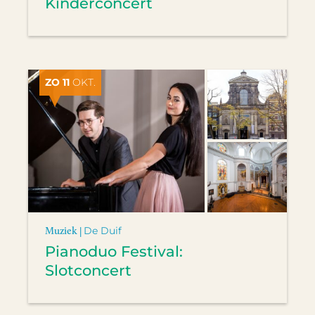
Kinderconcert
ZO 11
OKT.
Muziek |
De Duif
Pianoduo Festival:
Slotconcert