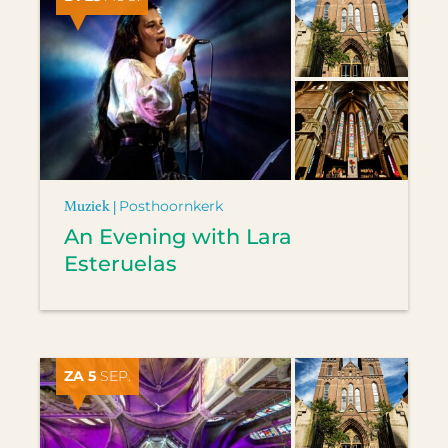
Muziek |
Posthoornkerk
An Evening with Lara
Esteruelas
ZA 5
SEP.