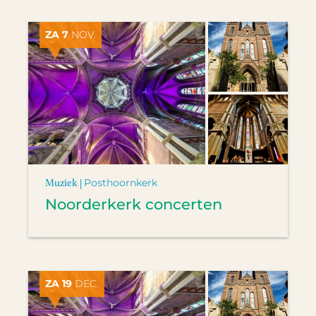
ZA 7
NOV.
Muziek |
Posthoornkerk
Noorderkerk concerten
ZA 19
DEC.