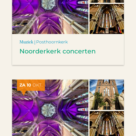
Muziek |
Posthoornkerk
Noorderkerk concerten
ZA 10
OKT.