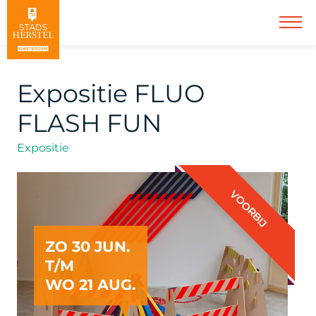
Expositie FLUO
FLASH FUN
Expositie
VOORBIJ
ZO 30 JUN.
T/M
WO 21 AUG.