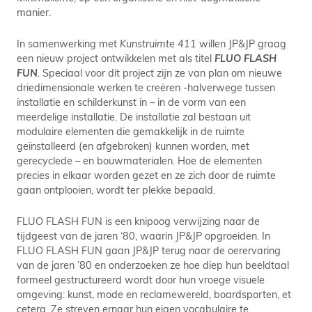
manier.
In samenwerking met
Kunstruimte 411
willen JP&JP graag
een nieuw project ontwikkelen met als titel
FLUO FLASH
FUN
. Speciaal voor dit project zijn ze van plan om nieuwe
driedimensionale werken te creëren -halverwege tussen
installatie en schilderkunst in – in de vorm van een
meerdelige installatie. De installatie zal bestaan uit
modulaire elementen die gemakkelijk in de ruimte
geïnstalleerd (en afgebroken) kunnen worden, met
gerecyclede – en bouwmaterialen. Hoe de elementen
precies in elkaar worden gezet en ze zich door de ruimte
gaan ontplooien, wordt ter plekke bepaald.
FLUO FLASH FUN is een knipoog verwijzing naar de
tijdgeest van de jaren ‘80, waarin JP&JP opgroeiden. In
FLUO FLASH FUN gaan JP&JP terug naar de oerervaring
van de jaren ’80 en onderzoeken ze hoe diep hun beeldtaal
formeel gestructureerd wordt door hun vroege visuele
omgeving: kunst, mode en reclamewereld, boardsporten, et
cetera. Ze streven ernaar hun eigen vocabulaire te