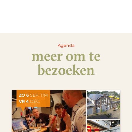
Agenda
meer om te
bezoeken
ZO 6
SEP. T/M
VR 4
DEC.