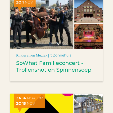
ZO 1
NOV.
Kinderen en Muziek |
't Zonnehuis
SoWhat Familieconcert -
Trollensnot en Spinnensoep
ZA 14
NOV. T/M
ZO 15
NOV.