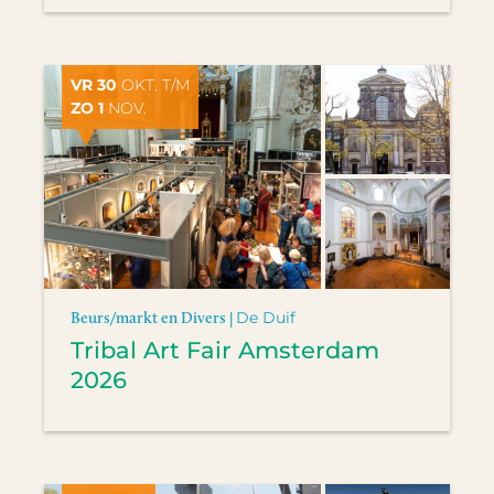
VR 30
OKT. T/M
ZO 1
NOV.
Beurs/markt en Divers |
De Duif
Tribal Art Fair Amsterdam
2026