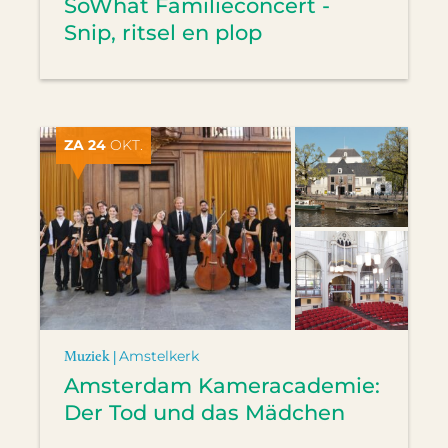
SoWhat Familieconcert -
Snip, ritsel en plop
ZA 24
OKT.
Muziek |
Amstelkerk
Amsterdam Kameracademie:
Der Tod und das Mädchen