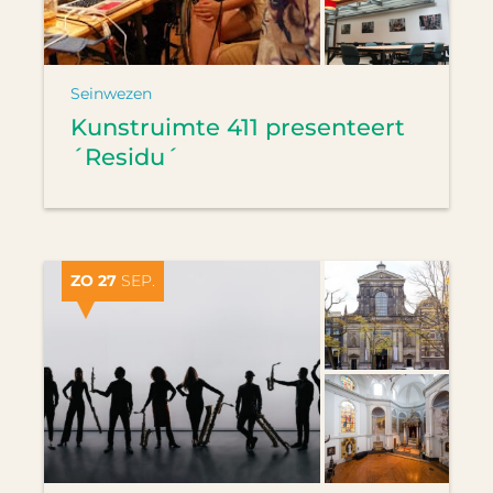
Seinwezen
Kunstruimte 411 presenteert
´Residu´
ZO 27
SEP.