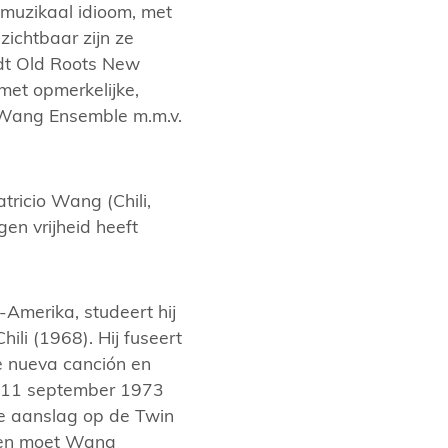
w muzikaal idioom, met
ichtbaar zijn ze
dt Old Roots New
met opmerkelijke,
o Wang Ensemble m.m.v.
atricio Wang (Chili,
gen vrijheid heeft
-Amerika, studeert hij
ili (1968). Hij fuseert
de nueva canción en
a 11 september 1973
de aanslag op de Twin
gen moet Wang