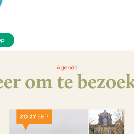
op
Agenda
er om te bezoe
ZO 27
SEP.