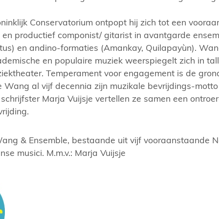
inklijk Conservatorium ontpopt hij zich tot een voora
 en productief componist/ gitarist in avantgarde ense
etus) en andino-formaties (Amankay, Quilapayùn). W
demische en populaire muziek weerspiegelt zich in tal
ziektheater. Temperament voor engagement is de gron
Wang al vijf decennia zijn muzikale bevrijdings-motto
schrijfster Marja Vuijsje vertellen ze samen een ontro
rijding.
 Wang & Ensemble, bestaande uit vijf vooraanstaande 
se musici. M.m.v.: Marja Vuijsje