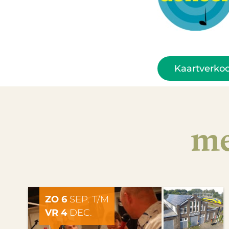
Kaartverko
me
ZO 6
SEP. T/M
VR 4
DEC.