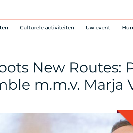
ten
Culturele activiteiten
Uw event
Hur
en
Cultuuragenda
Zelf iets organise
Won
uws
70 jaar activiteiten
Bijzondere Locati
Wac
Monumentenroutes
Congres en verga
Bed
oots New Routes: 
Voor Vrienden
Diner en receptie
Ond
Online activiteiten
Cultuur
ble m.m.v. Marja V
Trouwen