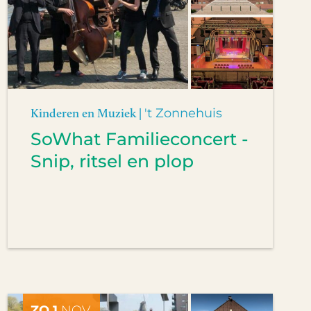
Kinderen en Muziek |
't Zonnehuis
SoWhat Familieconcert -
Snip, ritsel en plop
ZO 1
NOV.