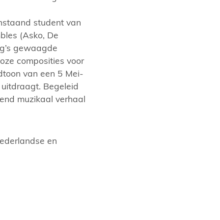
anstaand student van
mbles (Asko, De
ang’s gewaagde
loze composities voor
dtoon van een 5 Mei-
 uitdraagt. Begeleid
erend muzikaal verhaal
Nederlandse en