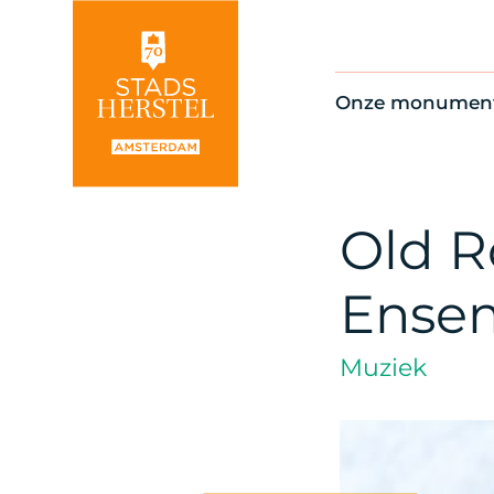
Onze monumen
Alle monument
Restauratienie
Op de kaart
Old R
Thema’s
Ensem
Muziek