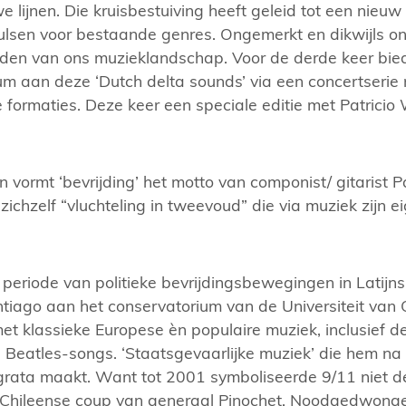
 lijnen. Die kruisbestuiving heeft geleid tot een nieu
lsen voor bestaande genres. Ongemerkt en dikwijls onz
den van ons muzieklandschap. Voor de derde keer bie
m aan deze ‘Dutch delta sounds’ via een concertserie 
 formaties. Deze keer een speciale editie met Patrici
n vormt ‘bevrijding’ het motto van componist/ gitarist P
zichzelf “vluchteling in tweevoud” die via muziek zijn ei
 periode van politieke bevrijdingsbewegingen in Latijns
tiago aan het conservatorium van de Universiteit van Ch
met klassieke Europese èn populaire muziek, inclusief 
Beatles-songs. ‘Staatsgevaarlijke muziek’ die hem n
grata maakt. Want tot 2001 symboliseerde 9/11 niet 
Chileense coup van generaal Pinochet. Noodgedwon