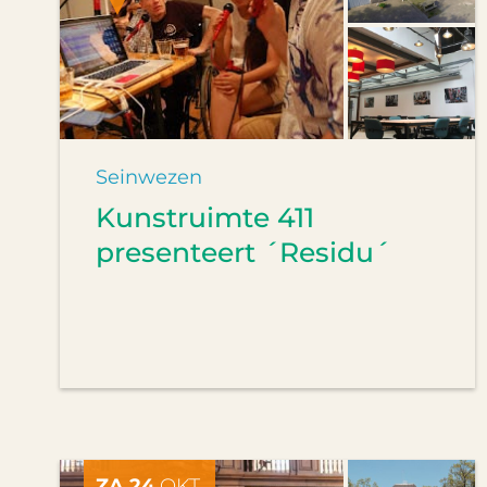
Seinwezen
Kunstruimte 411
presenteert ´Residu´
ZA 24
OKT.