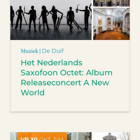
Muziek |
De Duif
Het Nederlands
Saxofoon Octet: Album
Releaseconcert A New
World
VR 30
OKT. T/M