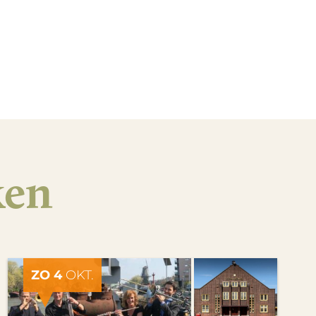
ken
ZO 4
OKT.