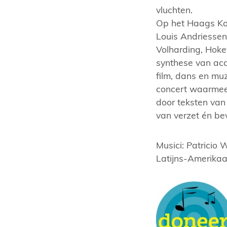
vluchten.
Op het Haags Kon
Louis Andriessen
Volharding, Hok
synthese van aca
film, dans en mu
concert waarmee 
door teksten van 
van verzet én bev
Musici: Patricio
Latijns-Amerikaan