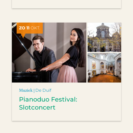
ZO 11
OKT.
Muziek |
De Duif
Pianoduo Festival:
Slotconcert