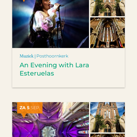
Muziek |
Posthoornkerk
An Evening with Lara
Esteruelas
ZA 5
SEP.