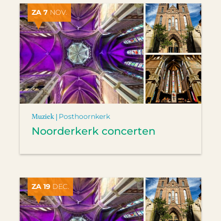
ZA 7
NOV.
Muziek |
Posthoornkerk
Noorderkerk concerten
ZA 19
DEC.