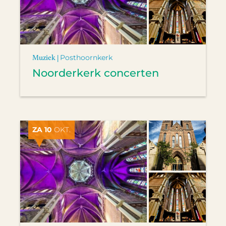
Muziek |
Posthoornkerk
Noorderkerk concerten
ZA 10
OKT.