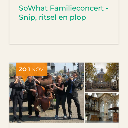
SoWhat Familieconcert -
Snip, ritsel en plop
ZO 1
NOV.