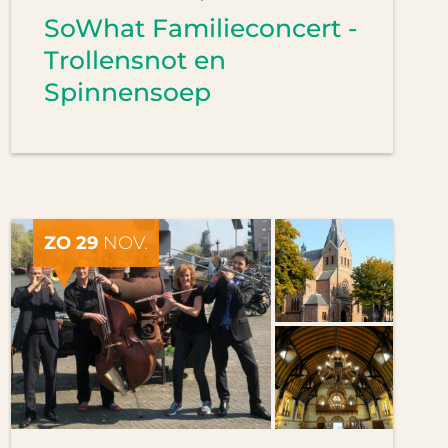
SoWhat Familieconcert -
Trollensnot en
Spinnensoep
ZO 29
NOV.