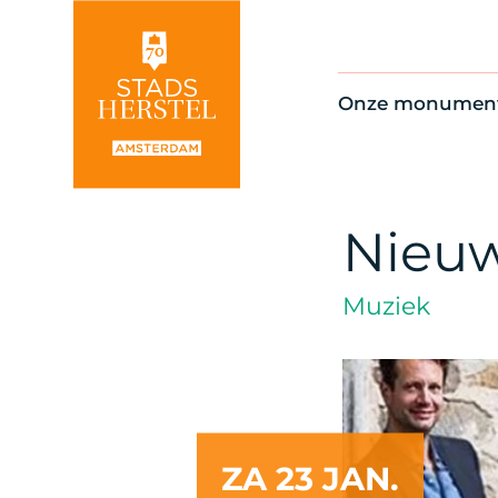
Onze monumen
Alle monument
Restauratienie
Op de kaart
Nieuw
Thema’s
Muziek
ZA 23 JAN.