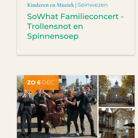
Kinderen en Muziek |
Seinwezen
SoWhat Familieconcert -
Trollensnot en
Spinnensoep
ZO 6
DEC.