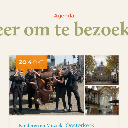
Agenda
er om te bezoe
ZO 4
OKT.
Kinderen en Muziek |
Oosterkerk