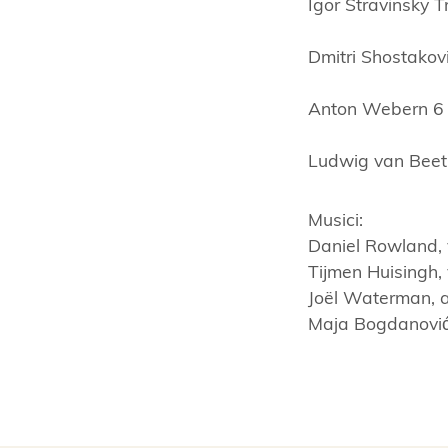
Igor Stravinsky T
Dmitri Shostakovi
Anton Webern 6 
Ludwig van Beeth
Musici:
Daniel Rowland, 
Tijmen Huisingh, 
Joël Waterman, a
Maja Bogdanović,