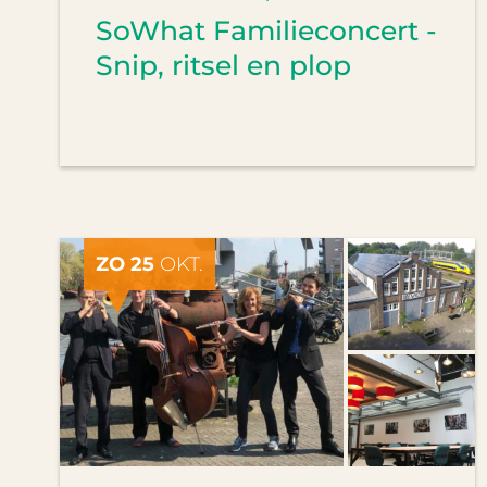
SoWhat Familieconcert -
Snip, ritsel en plop
ZO 25
OKT.