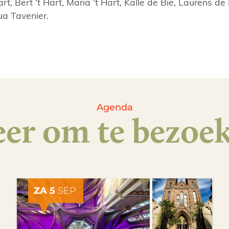
art, Bert ‘t Hart, Maria ’t Hart, Kalle de Bie, Laurens d
ua Tavenier.
Agenda
er om te bezoe
ZA 5
SEP.