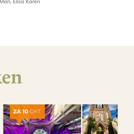
e Man, Elisa Karen
ken
ZA 10
OKT.