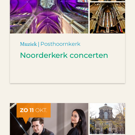
Muziek |
Posthoornkerk
Noorderkerk concerten
ZO 11
OKT.