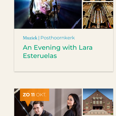
Muziek |
Posthoornkerk
An Evening with Lara
Esteruelas
ZO 11
OKT.