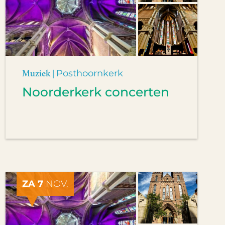
Muziek |
Posthoornkerk
Noorderkerk concerten
ZA 7
NOV.