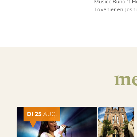
Musici: Ruña ‘t H
Tavenier en Josh
me
DI 25
AUG.