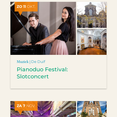
ZO 11
OKT.
Muziek |
De Duif
Pianoduo Festival:
Slotconcert
ZA 7
NOV.