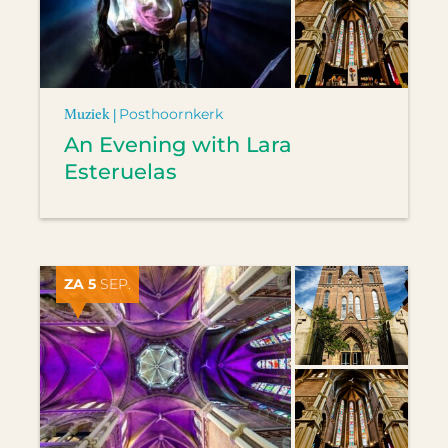
Muziek |
Posthoornkerk
An Evening with Lara
Esteruelas
ZA 5
SEP.