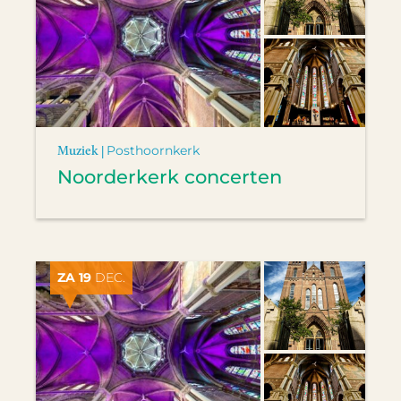
Muziek |
Posthoornkerk
Noorderkerk concerten
ZA 19
DEC.