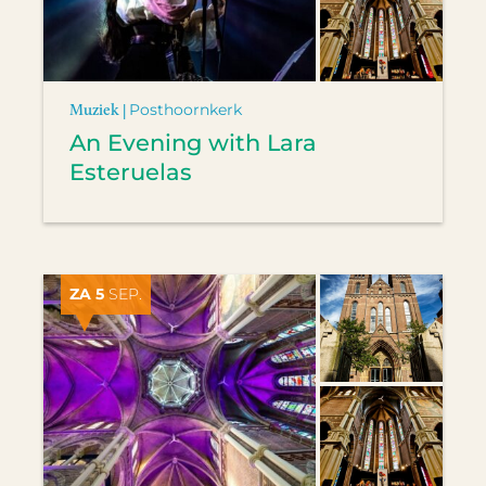
Muziek |
Posthoornkerk
An Evening with Lara
Esteruelas
ZA 5
SEP.