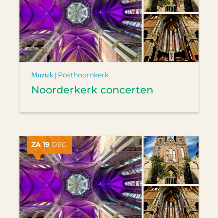
Muziek |
Posthoornkerk
Noorderkerk concerten
ZA 19
DEC.