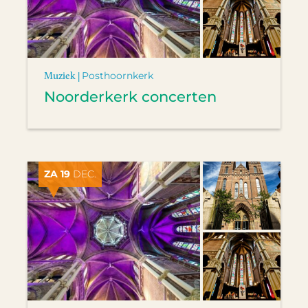
Muziek |
Posthoornkerk
Noorderkerk concerten
ZA 19
DEC.