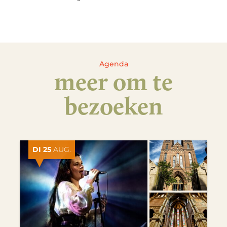
Agenda
meer om te
bezoeken
DI 25
AUG.