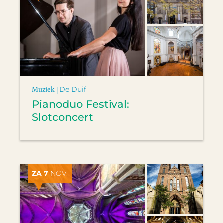
Muziek |
De Duif
Pianoduo Festival:
Slotconcert
ZA 7
NOV.