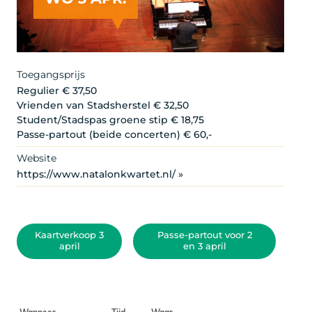
Toegangsprijs
Regulier € 37,50
Vrienden van Stadsherstel € 32,50
Student/Stadspas groene stip € 18,75
Passe-partout (beide concerten) € 60,-
Website
https://www.natalonkwartet.nl/ »
Kaartverkoop 3
Passe-partout voor 2
april
en 3 april
Wanneer
Tijd
Waar