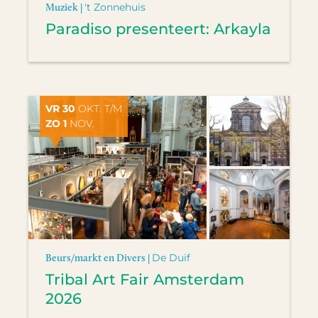
Muziek |
't Zonnehuis
Paradiso presenteert: Arkayla
VR 30
OKT. T/M
ZO 1
NOV.
Beurs/markt en Divers |
De Duif
Tribal Art Fair Amsterdam
2026