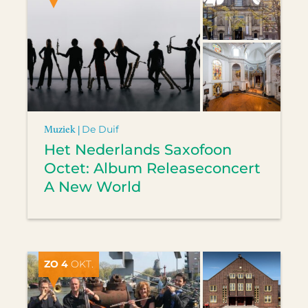
Muziek |
De Duif
Het Nederlands Saxofoon
Octet: Album Releaseconcert
A New World
ZO 4
OKT.