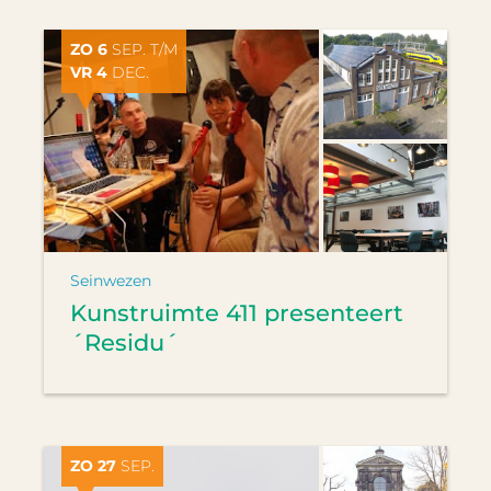
ZO 6
SEP. T/M
VR 4
DEC.
Seinwezen
Kunstruimte 411 presenteert
´Residu´
ZO 27
SEP.