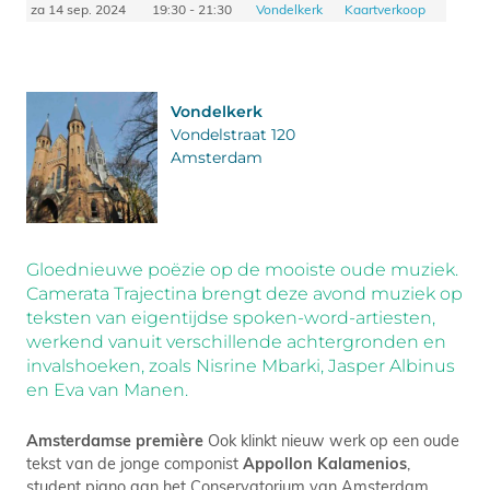
za 14 sep. 2024
19:30 - 21:30
Vondelkerk
Kaartverkoop
Vondelkerk
Vondelstraat 120
Amsterdam
Gloednieuwe poëzie op de mooiste oude muziek.
Camerata Trajectina brengt deze avond muziek op
teksten van eigentijdse spoken-word-artiesten,
werkend vanuit verschillende achtergronden en
invalshoeken, zoals Nisrine Mbarki, Jasper Albinus
en Eva van Manen.
Amsterdamse première
Ook klinkt nieuw werk op een oude
tekst van de jonge componist
Appollon Kalamenios
,
student piano aan het Conservatorium van Amsterdam.