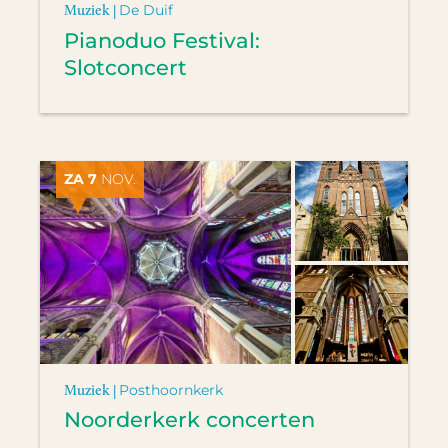
Muziek |
De Duif
Pianoduo Festival:
Slotconcert
ZA 7
NOV.
Muziek |
Posthoornkerk
Noorderkerk concerten