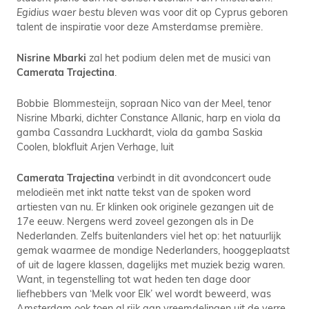
Egidius waer bestu bleven
was voor dit op Cyprus geboren
talent de inspiratie voor deze Amsterdamse première.
Nisrine Mbarki
zal het podium delen met de musici van
Camerata Trajectina
.
Bobbie Blommesteijn, sopraan Nico van der Meel, tenor
Nisrine Mbarki, dichter Constance Allanic, harp en viola da
gamba Cassandra Luckhardt, viola da gamba Saskia
Coolen, blokfluit Arjen Verhage, luit
Camerata Trajectina
verbindt in dit avondconcert oude
melodieën met inkt natte tekst van de spoken word
artiesten van nu. Er klinken ook originele gezangen uit de
17e eeuw. Nergens werd zoveel gezongen als in De
Nederlanden. Zelfs buitenlanders viel het op: het natuurlijk
gemak waarmee de mondige Nederlanders, hooggeplaatst
of uit de lagere klassen, dagelijks met muziek bezig waren.
Want, in tegenstelling tot wat heden ten dage door
liefhebbers van ‘Melk voor Elk’ wel wordt beweerd, was
Amsterdam ook toen al rijk aan vreemdelingen uit de verre