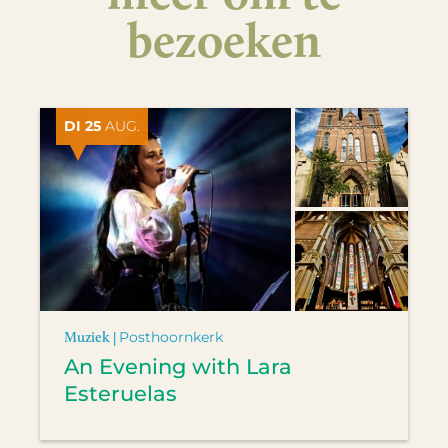
bezoeken
DI 25
AUG.
Muziek |
Posthoornkerk
An Evening with Lara
Esteruelas