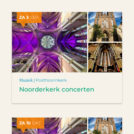
ZA 5
SEP.
Muziek |
Posthoornkerk
Noorderkerk concerten
ZA 10
OKT.