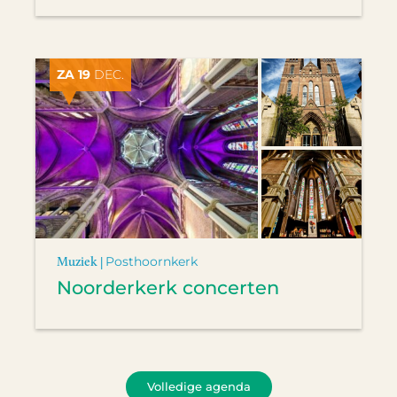
ZA 19
DEC.
Muziek |
Posthoornkerk
Noorderkerk concerten
Volledige agenda