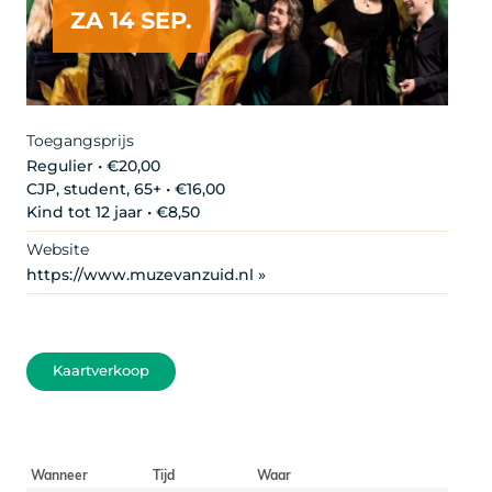
ZA 14 SEP.
Artist
Toegangsprijs
Regulier • €20,00
CJP, student, 65+ • €16,00
Kind tot 12 jaar • €8,50
Website
https://www.muzevanzuid.nl »
Kaartverkoop
Wanneer
Tijd
Waar