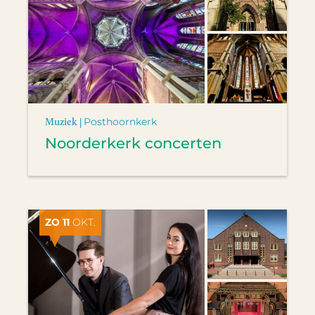
Muziek |
Posthoornkerk
Noorderkerk concerten
ZO 11
OKT.