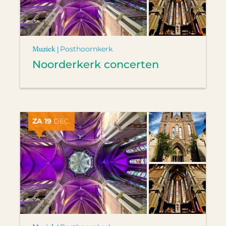
Muziek |
Posthoornkerk
Noorderkerk concerten
ZA 19
DEC.