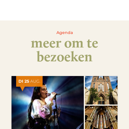
Agenda
meer om te
bezoeken
DI 25
AUG.