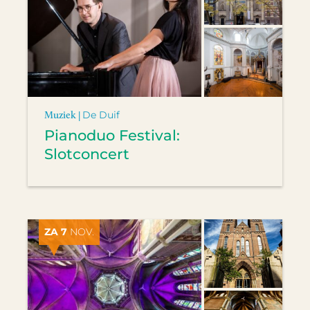
Muziek |
De Duif
Pianoduo Festival:
Slotconcert
ZA 7
NOV.