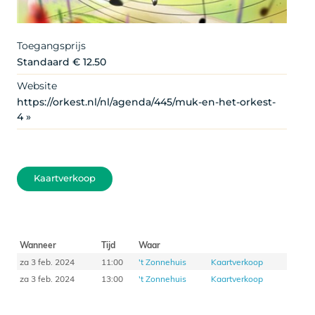
Toegangsprijs
Standaard € 12.50
Website
https://orkest.nl/nl/agenda/445/muk-en-het-orkest-
4 »
Kaartverkoop
Wanneer
Tijd
Waar
za 3 feb. 2024
11:00
't Zonnehuis
Kaartverkoop
za 3 feb. 2024
13:00
't Zonnehuis
Kaartverkoop