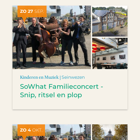
ZO 27
SEP.
Kinderen en Muziek |
Seinwezen
SoWhat Familieconcert -
Snip, ritsel en plop
ZO 4
OKT.