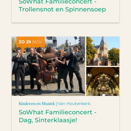
SoWhat Familieconcert -
Trollensnot en Spinnensoep
ZO 29
NOV.
Kinderen en Muziek |
Van Houtenkerk
SoWhat Familieconcert -
Dag, Sinterklaasje!