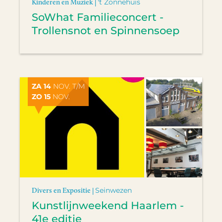
Kinderen en Muziek |
't Zonnehuis
SoWhat Familieconcert -
Trollensnot en Spinnensoep
ZA 14
NOV. T/M
ZO 15
NOV.
Divers en Expositie |
Seinwezen
Kunstlijnweekend Haarlem -
41e editie