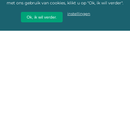
met ons gebruik van cookies, klikt u op "Ok, ik wil verder".
instellingen
Ok, ik wil verder.
Wij geven erfgoed een
toekomst