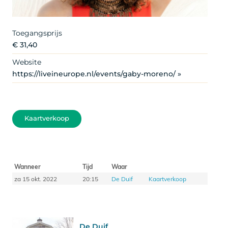
Toegangsprijs
€ 31,40
Website
https://liveineurope.nl/events/gaby-moreno/ »
Kaartverkoop
Wanneer
Tijd
Waar
za 15 okt. 2022
20:15
De Duif
Kaartverkoop
De Duif