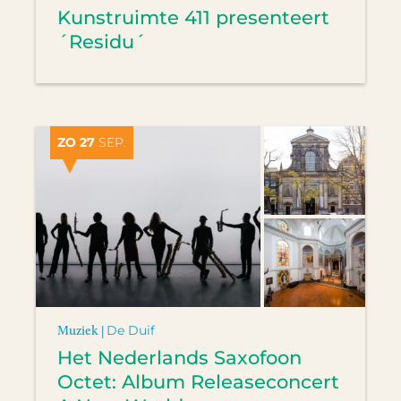
Kunstruimte 411 presenteert
´Residu´
ZO 27
SEP.
Muziek |
De Duif
Het Nederlands Saxofoon
Octet: Album Releaseconcert