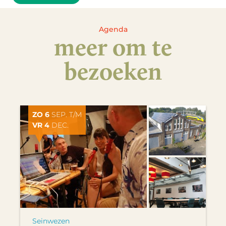
Agenda
meer om te
bezoeken
ZO 6
SEP. T/M
VR 4
DEC.
Seinwezen