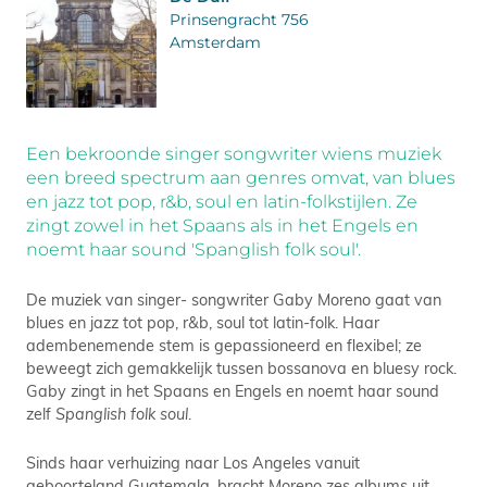
Prinsengracht 756
Amsterdam
Een bekroonde singer songwriter wiens muziek
een breed spectrum aan genres omvat, van blues
en jazz tot pop, r&b, soul en latin-folkstijlen. Ze
zingt zowel in het Spaans als in het Engels en
noemt haar sound 'Spanglish folk soul'.
De muziek van singer- songwriter Gaby Moreno gaat van
blues en jazz tot pop, r&b, soul tot latin-folk. Haar
adembenemende stem is gepassioneerd en flexibel; ze
beweegt zich gemakkelijk tussen bossanova en bluesy rock.
Gaby zingt in het Spaans en Engels en noemt haar sound
zelf
Spanglish folk soul
.
Sinds haar verhuizing naar Los Angeles vanuit
geboorteland Guatemala, bracht Moreno zes albums uit,