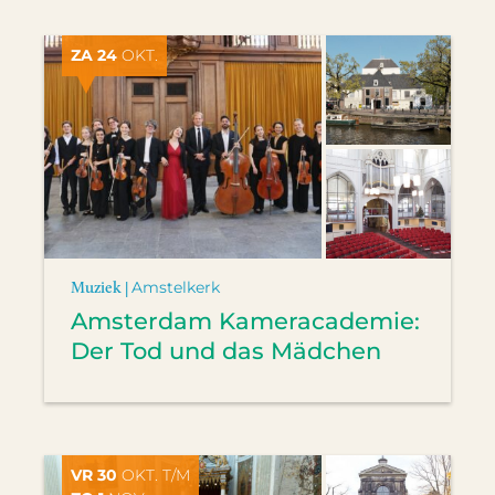
ZA 24
OKT.
Muziek |
Amstelkerk
Amsterdam Kameracademie:
Der Tod und das Mädchen
VR 30
OKT. T/M