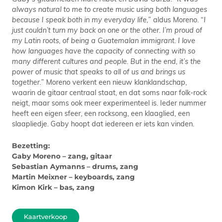
always natural to me to create music using both languages
because I speak both in my everyday life,
” aldus Moreno. “
I
just couldn’t turn my back on one or the other. I’m proud of
my Latin roots, of being a Guatemalan immigrant. I love
how languages have the capacity of connecting with so
many different cultures and people. But in the end, it’s the
power of music that speaks to all of us and brings us
together.
” Moreno verkent een nieuw klanklandschap,
waarin de gitaar centraal staat, en dat soms naar folk-rock
neigt, maar soms ook meer experimenteel is. Ieder nummer
heeft een eigen sfeer, een rocksong, een klaaglied, een
slaapliedje. Gaby hoopt dat iedereen er iets kan vinden.
Bezetting:
Gaby Moreno – zang, gitaar
Sebastian Aymanns – drums, zang
Martin Meixner – keyboards, zang
Kimon Kirk – bas, zang
Kaartverkoop