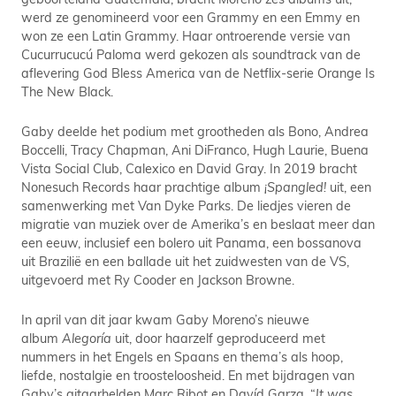
werd ze genomineerd voor een Grammy en een Emmy en
won ze een Latin Grammy. Haar ontroerende versie van
Cucurrucucú Paloma werd gekozen als soundtrack van de
aflevering God Bless America van de Netflix-serie Orange Is
The New Black.
Gaby deelde het podium met grootheden als Bono, Andrea
Boccelli, Tracy Chapman, Ani DiFranco, Hugh Laurie, Buena
Vista Social Club, Calexico en David Gray. In 2019 bracht
Nonesuch Records haar prachtige album
¡Spangled!
uit, een
samenwerking met Van Dyke Parks. De liedjes vieren de
migratie van muziek over de Amerika’s en beslaat meer dan
een eeuw, inclusief een bolero uit Panama, een bossanova
uit Brazilië en een ballade uit het zuidwesten van de VS,
uitgevoerd met Ry Cooder en Jackson Browne.
In april van dit jaar kwam Gaby Moreno’s nieuwe
album
Alegoría
uit, door haarzelf geproduceerd met
nummers in het Engels en Spaans en thema’s als hoop,
liefde, nostalgie en troosteloosheid. En met bijdragen van
Gaby’s gitaarhelden Marc Ribot en Davíd Garza. “
It was