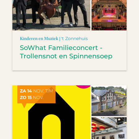
Kinderen en Muziek |
't Zonnehuis
SoWhat Familieconcert -
Trollensnot en Spinnensoep
ZA 14
NOV. T/M
ZO 15
NOV.