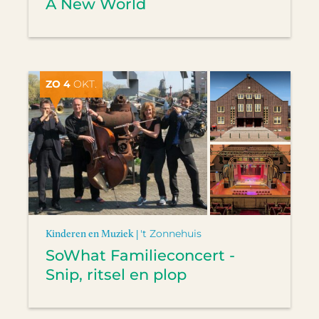
A New World
ZO 4
OKT.
Kinderen en Muziek |
't Zonnehuis
SoWhat Familieconcert -
Snip, ritsel en plop