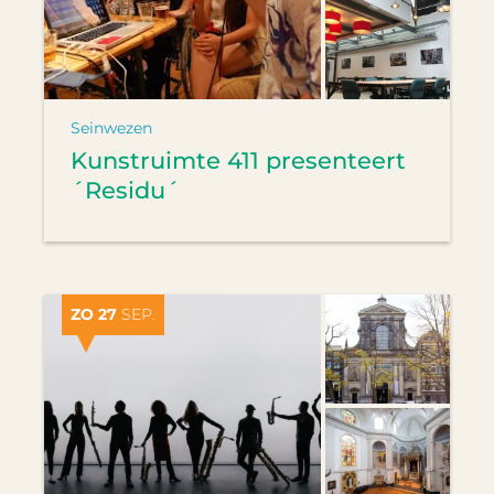
Seinwezen
Kunstruimte 411 presenteert
´Residu´
ZO 27
SEP.