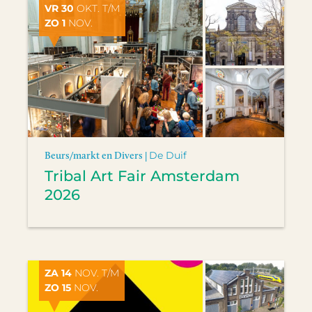
VR 30
OKT. T/M
ZO 1
NOV.
Beurs/markt en Divers |
De Duif
Tribal Art Fair Amsterdam
2026
ZA 14
NOV. T/M
ZO 15
NOV.