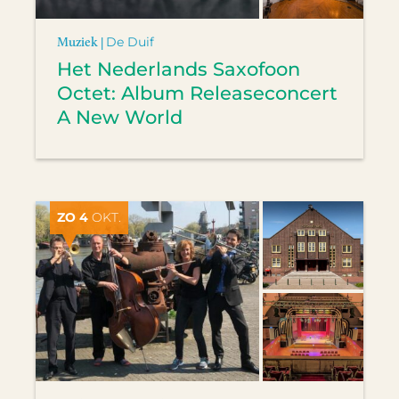
Muziek |
De Duif
Het Nederlands Saxofoon
Octet: Album Releaseconcert
A New World
ZO 4
OKT.