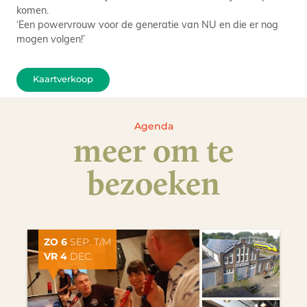
komen.
‘Een powervrouw voor de generatie van NU en die er nog
mogen volgen!’
Kaartverkoop
Agenda
meer om te
bezoeken
ZO 6
SEP. T/M
VR 4
DEC.