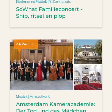
Kinderen en Muziek |
't Zonnehuis
SoWhat Familieconcert -
Snip, ritsel en plop
ZA 24
OKT.
Muziek |
Amstelkerk
Amsterdam Kameracademie:
Der Tod und das Mädchen