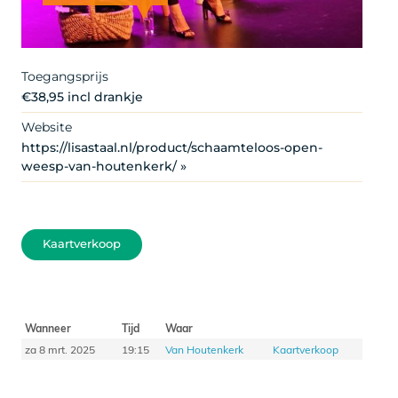
Artist
Toegangsprijs
€38,95 incl drankje
Website
https://lisastaal.nl/product/schaamteloos-open-
weesp-van-houtenkerk/ »
Kaartverkoop
Wanneer
Tijd
Waar
za 8 mrt. 2025
19:15
Van Houtenkerk
Kaartverkoop