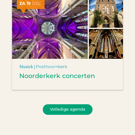
ZA 19
DEC.
Muziek |
Posthoornkerk
Noorderkerk concerten
Volledige agenda