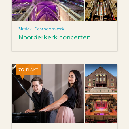
Muziek |
Posthoornkerk
Noorderkerk concerten
ZO 11
OKT.