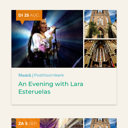
DI 25
AUG.
Muziek |
Posthoornkerk
An Evening with Lara
Esteruelas
ZA 5
SEP.