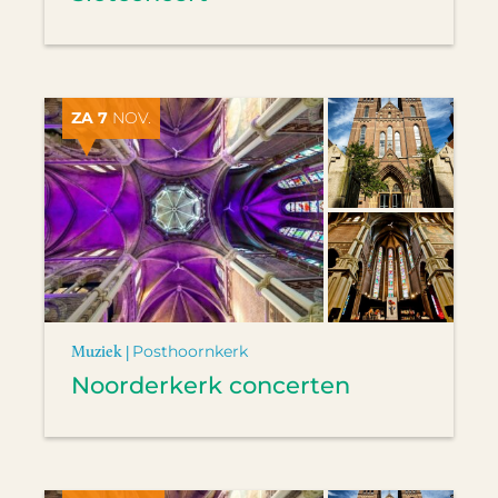
ZA 7
NOV.
Muziek |
Posthoornkerk
Noorderkerk concerten