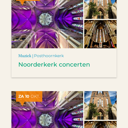
Muziek |
Posthoornkerk
Noorderkerk concerten
ZA 10
OKT.