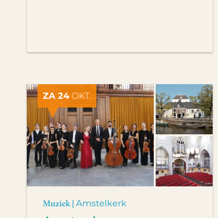
ZA 24
OKT.
Muziek |
Amstelkerk