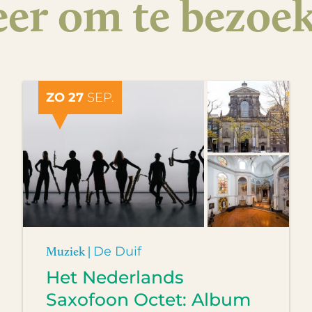
er om te bezoe
ZO 27
SEP.
Muziek |
De Duif
Het Nederlands
Saxofoon Octet: Album