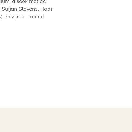
dium, alsook met de
n Sufjan Stevens. Haar
) en zijn bekroond