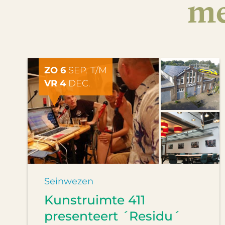
me
ZO 6
SEP. T/M
VR 4
DEC.
Seinwezen
Kunstruimte 411
presenteert ´Residu´