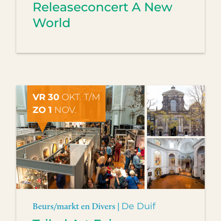
Releaseconcert A New
World
VR 30
OKT. T/M
ZO 1
NOV.
Beurs/markt en Divers |
De Duif