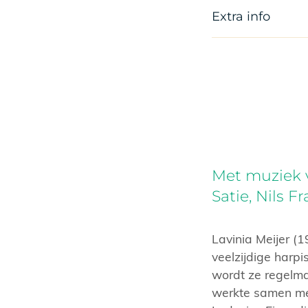
Extra info
Met muziek v
Satie, Nils F
Lavinia Meijer (
veelzijdige harpi
wordt ze regelma
werkte samen met