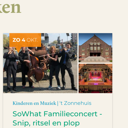
ken
ZO 4
OKT.
Kinderen en Muziek |
't Zonnehuis
SoWhat Familieconcert -
Snip, ritsel en plop