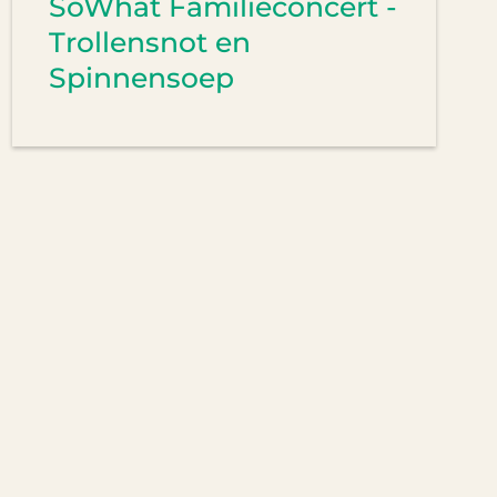
SoWhat Familieconcert -
Trollensnot en
Spinnensoep