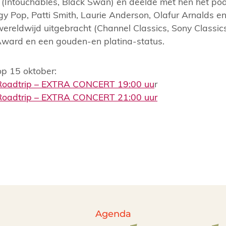
 (Intouchables, Black Swan) en deelde met hen het po
gy Pop, Patti Smith, Laurie Anderson, Olafur Arnalds e
reldwijd uitgebracht (Channel Classics, Sony Classics
Award en een gouden-en platina-status.
op 15 oktober:
– Roadtrip – EXTRA CONCERT 19:00 uu
r
– Roadtrip – EXTRA CONCERT 21:00 uur
Agenda