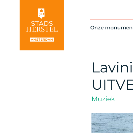
Onze monumen
Alle monument
Restauratienie
Op de kaart
Lavini
Thema’s
UITV
Muziek