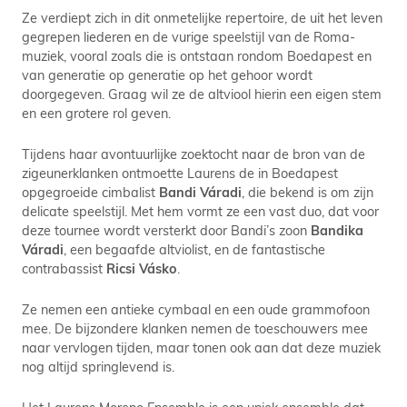
Ze verdiept zich in dit onmetelijke repertoire, de uit het leven
gegrepen liederen en de vurige speelstijl van de Roma-
muziek, vooral zoals die is ontstaan rondom Boedapest en
van generatie op generatie op het gehoor wordt
doorgegeven. Graag wil ze de altviool hierin een eigen stem
en een grotere rol geven.
Tijdens haar avontuurlijke zoektocht naar de bron van de
zigeunerklanken ontmoette Laurens de in Boedapest
opgegroeide cimbalist
Bandi Váradi
, die bekend is om zijn
delicate speelstijl. Met hem vormt ze een vast duo, dat voor
deze tournee wordt versterkt door Bandi’s zoon
Bandika
Váradi
, een begaafde altviolist, en de fantastische
contrabassist
Ricsi Vásko
.
Ze nemen een antieke cymbaal en een oude grammofoon
mee. De bijzondere klanken nemen de toeschouwers mee
naar vervlogen tijden, maar tonen ook aan dat deze muziek
nog altijd springlevend is.
Het Laurens Moreno Ensemble is een uniek ensemble dat