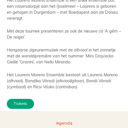
een vissersdorpje aan het IJsselmeer – Laurens is geboren
en getogen in Durgerdam – met Boedapest aan de Donau
verenigt.
Met deze tournee presenteren ze ook de nieuwe cd ‘A gém –
De reiger’.
Hongaarse zigeunermuziek met de altviool in het zonnetje
met de wereldpremière van het nummer ‘Miro Grayiscko
Giellie ‘Granini’, van Nello Mirando.
Het Laurens Moreno Ensemble bestaat uit Laurens Moreno
(altviool), Bandika Váradi (altviool/gitaar), Bandi Váradi
(cymbaal) en Ricsi Vásko (contrabas)
Tickets
Agenda