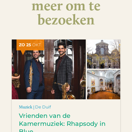
meer om te
bezoeken
ZO 25
OKT.
Muziek |
De Duif
Vrienden van de
Kamermuziek: Rhapsody in
Blue