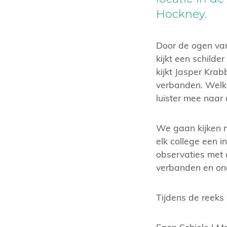
Hockney.
Door de ogen va
kijkt een schilde
kijkt Jasper Kra
verbanden. Welke
luister mee naar 
We gaan kijken n
elk college een i
observaties met d
verbanden en ong
Tijdens de reeks
Egon Schiele | Ma