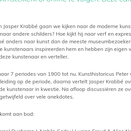
n Jasper Krabbé gaan we kijken naar de moderne kuns
r naar andere schilders? Hoe kijkt hij naar verf en expr
bbé anders naar kunst dan de meeste museumbezoekers.
 kunstenaars inspireerden hem en hebben zijn eigen w
deze kunstenaar en verteller.
aar 7 periodes van 1900 tot nu. Kunsthistoricus Peter 
nleiding op de periode, daarna vertelt Jasper Krabbé ove
e kunstenaar in kwestie. Na afloop discussiëren ze ove
etwijfeld over vele anekdotes.
 komt aan bod:
rcel Duchamp | Arshile Gorky | Lucian Freud & Alice Nee