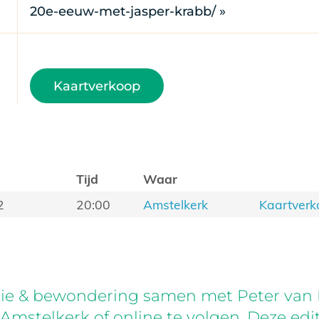
20e-eeuw-met-jasper-krabb/ »
Kaartverkoop
Tijd
Waar
2
20:00
Amstelkerk
Kaartverk
atie & bewondering samen met Peter van
 Amstelkerk of online te volgen. Deze edit