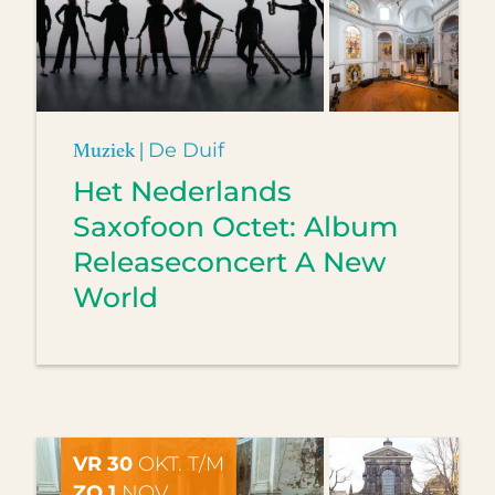
Muziek |
De Duif
Het Nederlands
Saxofoon Octet: Album
Releaseconcert A New
World
VR 30
OKT. T/M
ZO 1
NOV.