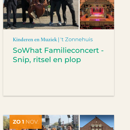
Kinderen en Muziek |
't Zonnehuis
SoWhat Familieconcert -
Snip, ritsel en plop
ZO 1
NOV.