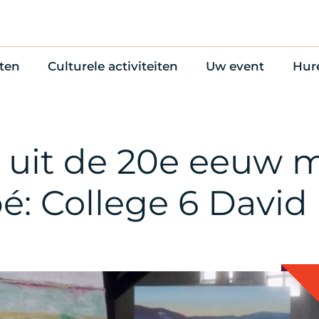
ten
Culturele activiteiten
Uw event
Hur
en
Cultuuragenda
Zelf iets organise
Won
uws
70 jaar activiteiten
Bijzondere Locati
Wac
Monumentenroutes
Congres en verga
Bed
 uit de 20e eeuw m
Voor Vrienden
Diner en receptie
Ond
Online activiteiten
Cultuur
é: College 6 Davi
Trouwen