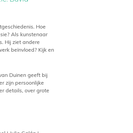
tgeschiedenis. Hoe
essie? Als kunstenaar
 Hij ziet andere
erk beïnvloed? Kijk en
van Duinen geeft bij
r zijn persoonlijke
r details, over grote
l | Julio Galán |