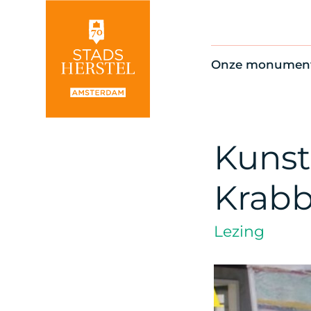
Onze monumen
Alle monument
Restauratienie
Op de kaart
Kunst
Thema’s
Krabb
Lezing