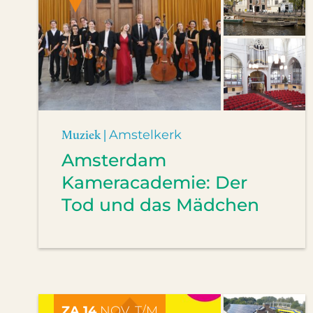
Muziek |
Amstelkerk
Amsterdam
Kameracademie: Der
Tod und das Mädchen
ZA 14
NOV. T/M