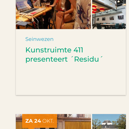
Seinwezen
Kunstruimte 411
presenteert ´Residu´
ZA 24
OKT.