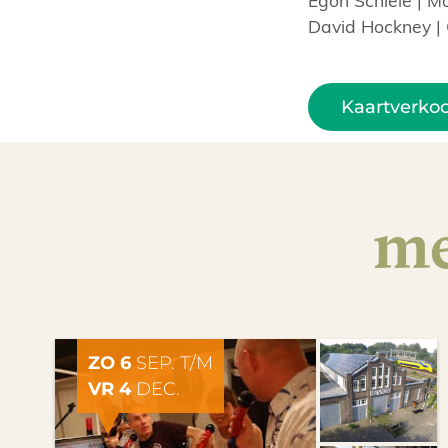
David Hockney | G
Kaartverko
me
ZO 6
SEP. T/M
VR 4
DEC.