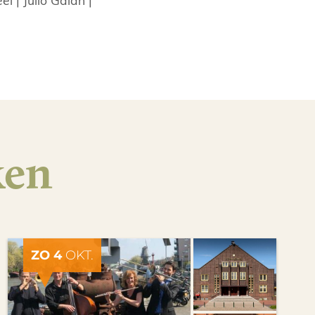
ken
ZO 4
OKT.