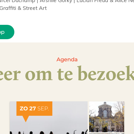
raffiti & Street Art
op
Agenda
er om te bezoe
ZO 27
SEP.