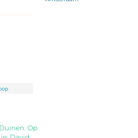
oop
 Duinen. Op
ie: David