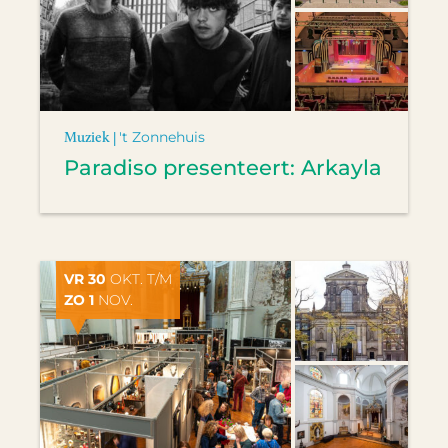
Muziek |
't Zonnehuis
Paradiso presenteert: Arkayla
VR 30
OKT. T/M
ZO 1
NOV.