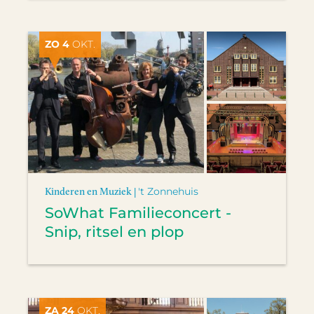
ZO 4
OKT.
Kinderen en Muziek |
't Zonnehuis
SoWhat Familieconcert -
Snip, ritsel en plop
ZA 24
OKT.