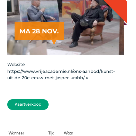
MA 28 NOV.
Artist
Website
https://www.vrijeacademie.nl/ons-aanbod/kunst-
uit-de-20e-eeuw-met-jasper-krabb/ »
Kaartverkoop
Wanneer
Tijd
Waar