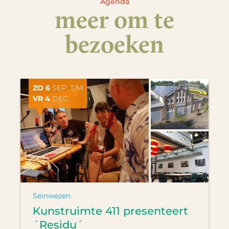
Agenda
meer om te
bezoeken
ZO 6
SEP. T/M
VR 4
DEC.
Seinwezen
Kunstruimte 411 presenteert
´Residu´