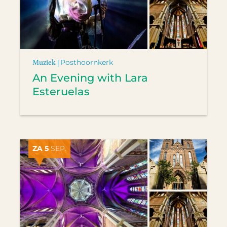
Muziek |
Posthoornkerk
An Evening with Lara
Esteruelas
ZA 5
SEP.