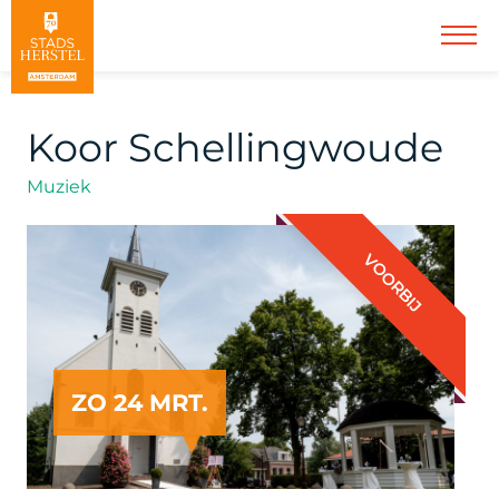
Koor Schellingwoude
Muziek
VOORBIJ
ZO 24 MRT.