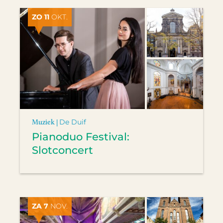
ZO 11
OKT.
Muziek |
De Duif
Pianoduo Festival:
Slotconcert
ZA 7
NOV.