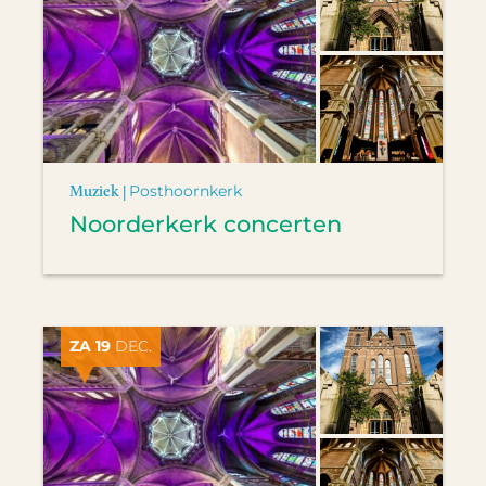
Muziek |
Posthoornkerk
Noorderkerk concerten
ZA 19
DEC.