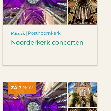
Muziek |
Posthoornkerk
Noorderkerk concerten
ZA 7
NOV.