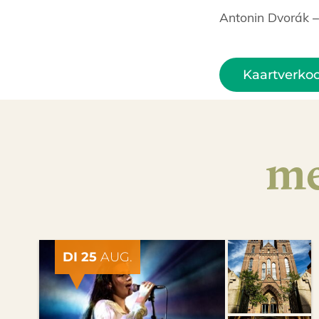
Antonin Dvorák –
Kaartverko
me
DI 25
AUG.