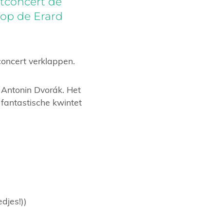
stconcert de
 op de Erard
concert verklappen.
 Antonin Dvorák. Het
 fantastische kwintet
djes!))