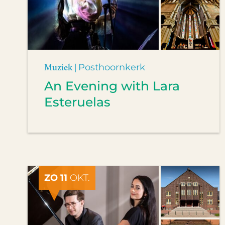
Muziek |
Posthoornkerk
An Evening with Lara
Esteruelas
ZO 11
OKT.