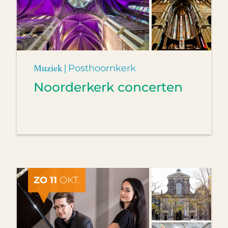
Muziek |
Posthoornkerk
Noorderkerk concerten
ZO 11
OKT.