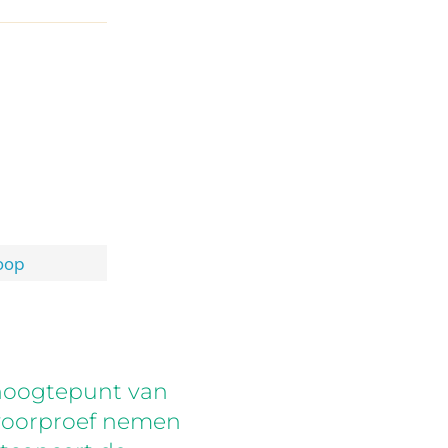
oop
g hoogtepunt van
 voorproef nemen