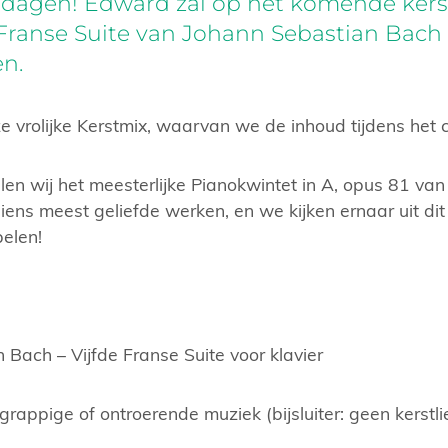
stdagen! Edward zal op het komende ker
e Franse Suite van Johann Sebastian Bach
en.
e vrolijke Kerstmix, waarvan we de inhoud tijdens het 
en wij het meesterlijke Pianokwintet in A, opus 81 van
iens meest geliefde werken, en we kijken ernaar uit dit
pelen!
 Bach – Vijfde Franse Suite voor klavier
grappige of ontroerende muziek (bijsluiter: geen kerstlie