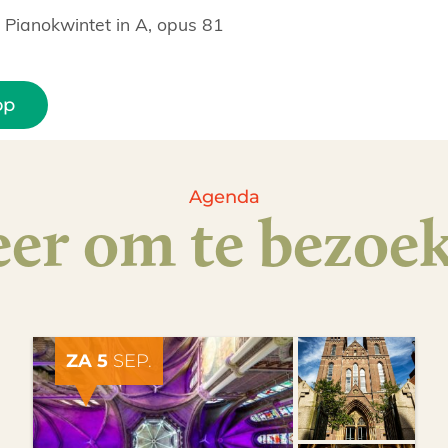
 Pianokwintet in A, opus 81
op
Agenda
er om te bezoe
ZA 5
SEP.