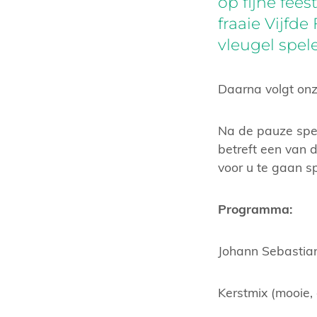
op fijne fee
fraaie Vijfd
vleugel spel
Daarna volgt onz
Na de pauze spel
betreft een van d
voor u te gaan s
Programma:
Johann Sebastian
Kerstmix (mooie, 