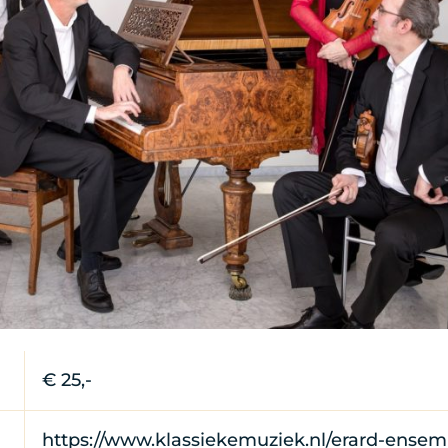
terwijk 2018
€ 25,-
https://www.klassiekemuziek.nl/erard-ensem