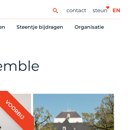
contact
steun
EN
en
Steentje bijdragen
Organisatie
ren
ingaanbod
Steun Vondelkerk!
Ons oprichtingsverh
es
htlijst voor woningzoekenden
Tien manieren om te helpen
Stadsherstel nu
dering
rijfsruimten
Onze Vrienden
Onze Vrijwilligers
semble
erhoudsmeldingen en huurvragen
Vriendennieuws
Werken bij
Schenken, nalaten en ANBI
Nieuws en publicatie
6 redenen om mee te doen
Stadsherstel Winkelt
VOORBIJ