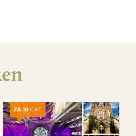
ken
ZA 10
OKT.