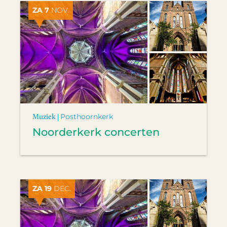
ZA 7
NOV.
Muziek |
Posthoornkerk
Noorderkerk concerten
ZA 19
DEC.