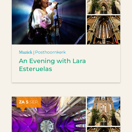
Muziek |
Posthoornkerk
An Evening with Lara
Esteruelas
ZA 5
SEP.