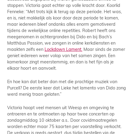
stoppen. Victoria gaat echter op volle kracht door. Koorlid
Fenneke: “Met trots kijk ik terug op deze periode. Het was,
en is, niet makkelijk als koor door deze periode te komen,
maar iedereen bleef ondanks alles enorm gemotiveerd
tijdens de wekelijkse online repetities. Robert heeft ons
meegenomen in achtergronden bij Dido en bij Bach’s
Matthäus Passion, we zongen in online kerkdiensten en
maakten zelfs een
Lockdown Lament.
Maar sinds de zomer
geniet iedereen weer volop van het samen zingen. Een
kamerkoor zingt meerstemmig, en dan is het fijn als je
elkaar hoort en aanvoelt.
En hoe kan dat beter dan met die prachtige muziek van
Purcell? De eerste keer dat Lieke het lamento van Dido zong
werd menig traan gelaten.”
Victoria hoopt veel mensen uit Weesp en omgeving te
ontroeren en te ontmoeten op haar twee concerten op
zondagmiddag 10 oktober a.s.. Door covidmaatregelen
worden echter maar 75 kaarten per voorstelling verkocht.
De verkoop is reeds gestart, dus tijdig bestellen via de