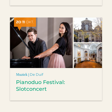
ZO 11
OKT.
Muziek |
De Duif
Pianoduo Festival:
Slotconcert