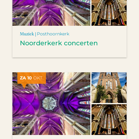
Muziek |
Posthoornkerk
Noorderkerk concerten
ZA 10
OKT.