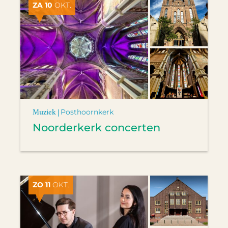
ZA 10
OKT.
Muziek |
Posthoornkerk
Noorderkerk concerten
ZO 11
OKT.