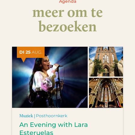
Agenda
meer om te
bezoeken
DI 25
AUG.
Muziek |
Posthoornkerk
An Evening with Lara
Esteruelas