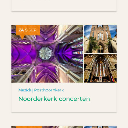
ZA 5
SEP.
Muziek |
Posthoornkerk
Noorderkerk concerten