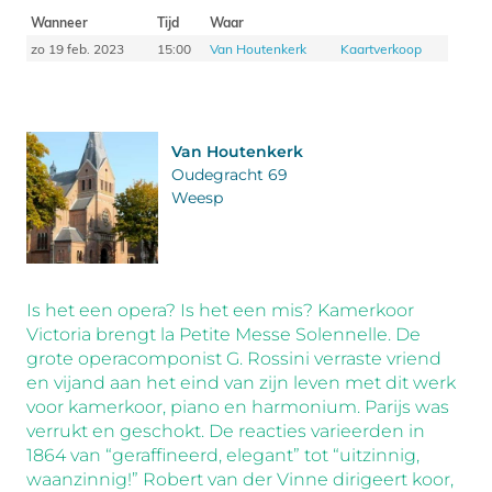
Wanneer
Tijd
Waar
zo 19 feb. 2023
15:00
Van Houtenkerk
Kaartverkoop
Van Houtenkerk
Oudegracht 69
Weesp
Is het een opera? Is het een mis? Kamerkoor
Victoria brengt la Petite Messe Solennelle. De
grote operacomponist G. Rossini verraste vriend
en vijand aan het eind van zijn leven met dit werk
voor kamerkoor, piano en harmonium. Parijs was
verrukt en geschokt. De reacties varieerden in
1864 van “geraffineerd, elegant” tot “uitzinnig,
waanzinnig!” Robert van der Vinne dirigeert koor,