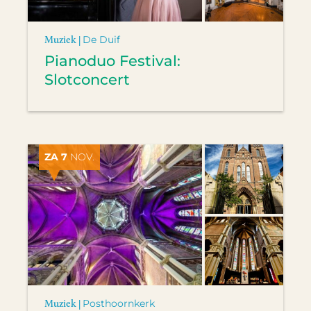
Muziek |
De Duif
Pianoduo Festival:
Slotconcert
ZA 7
NOV.
Muziek |
Posthoornkerk