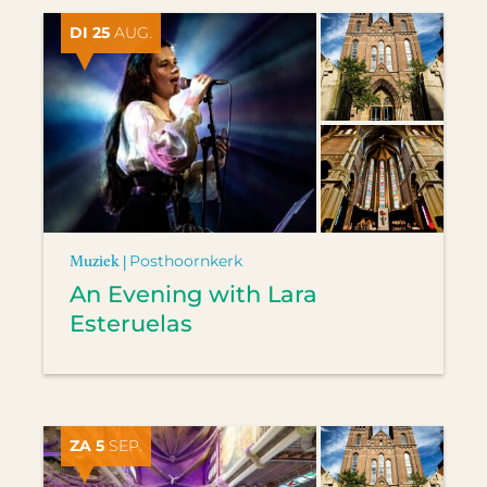
DI 25
AUG.
Muziek |
Posthoornkerk
An Evening with Lara
Esteruelas
ZA 5
SEP.