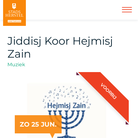
Jiddisj Koor Hejmisj
Zain
Muziek
VOORBIJ
ZO 25 JUN.