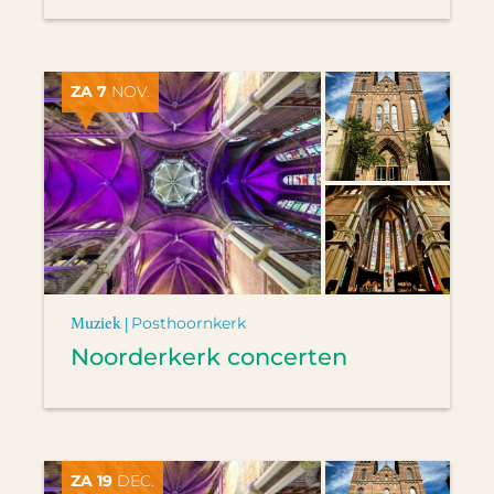
ZA 7
NOV.
Muziek |
Posthoornkerk
Noorderkerk concerten
ZA 19
DEC.