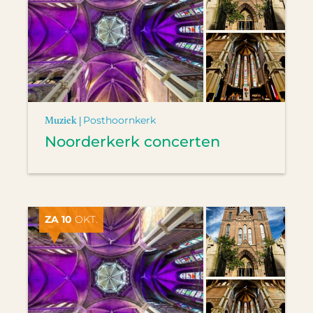
Muziek |
Posthoornkerk
Noorderkerk concerten
ZA 10
OKT.