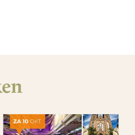
ken
ZA 10
OKT.