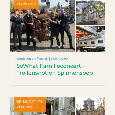
ZO 25
OKT.
Kinderen en Muziek |
Seinwezen
SoWhat Familieconcert -
Trollensnot en Spinnensoep
VR 30
OKT. T/M
ZO 1
NOV.