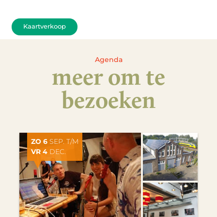
Kaartverkoop
Agenda
meer om te
bezoeken
ZO 6
SEP. T/M
VR 4
DEC.