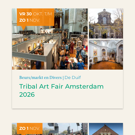
VR 30
OKT. T/M
ZO 1
NOV.
Beurs/markt en Divers |
De Duif
Tribal Art Fair Amsterdam
2026
ZO 1
NOV.