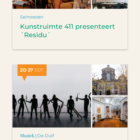
Seinwezen
Kunstruimte 411 presenteert
´Residu´
ZO 27
SEP.
Muziek |
De Duif