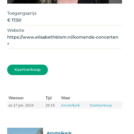
Artist
Toegangsprijs
€ 17,50
Website
https://www.elisabethblom.nl/komende-concerten
»
Kaartverkoop
Wanneer
Tijd
Waar
za 27 jan. 2024
20:15
Amstelkerk
Kaartverkoop
Amstelkerk