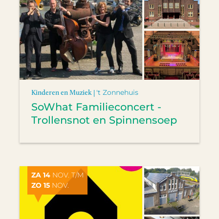
Kinderen en Muziek |
't Zonnehuis
SoWhat Familieconcert -
Trollensnot en Spinnensoep
ZA 14
NOV. T/M
ZO 15
NOV.