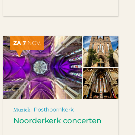
ZA 7
NOV.
Muziek |
Posthoornkerk
Noorderkerk concerten