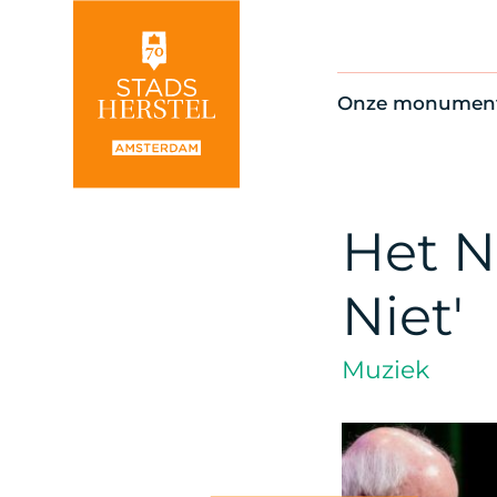
Onze monumen
Alle monument
Restauratienie
Op de kaart
Het Ni
Thema’s
Niet'
Muziek