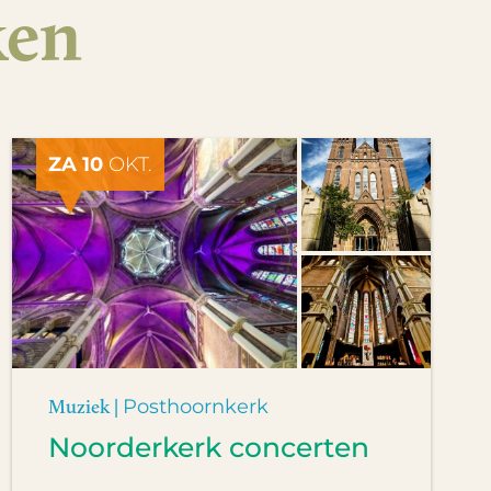
ken
ZA 10
OKT.
Muziek |
Posthoornkerk
Noorderkerk concerten