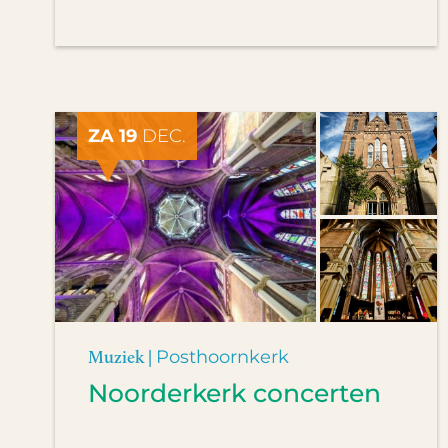
ZA 19
DEC.
Muziek |
Posthoornkerk
Noorderkerk concerten