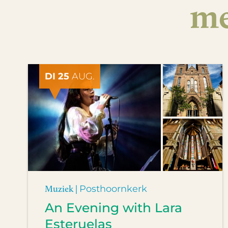
me
DI 25
AUG.
Muziek |
Posthoornkerk
An Evening with Lara
Esteruelas