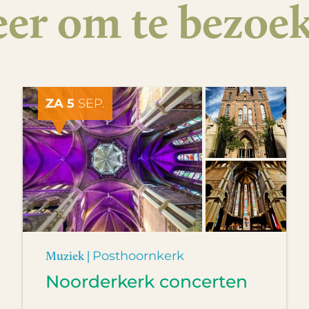
er om te bezoe
ZA 5
SEP.
Muziek |
Posthoornkerk
Noorderkerk concerten