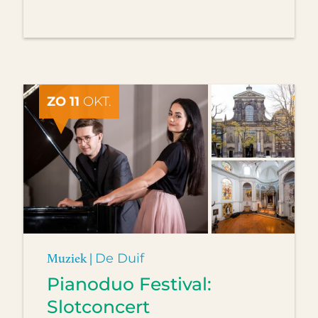
ZO 11
OKT.
Muziek |
De Duif
Pianoduo Festival:
Slotconcert