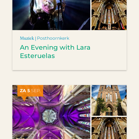
Muziek |
Posthoornkerk
An Evening with Lara
Esteruelas
ZA 5
SEP.