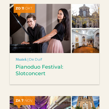
ZO 11
OKT.
Muziek |
De Duif
Pianoduo Festival:
Slotconcert
ZA 7
NOV.