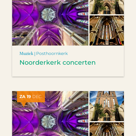
Muziek |
Posthoornkerk
Noorderkerk concerten
ZA 19
DEC.