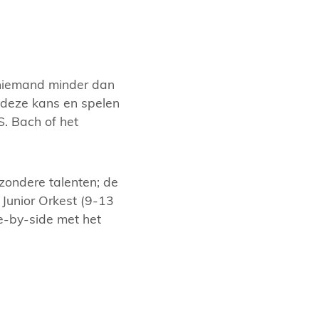
 niemand minder dan
n deze kans en spelen
S. Bach of het
zondere talenten; de
 Junior Orkest (9-13
de-by-side met het