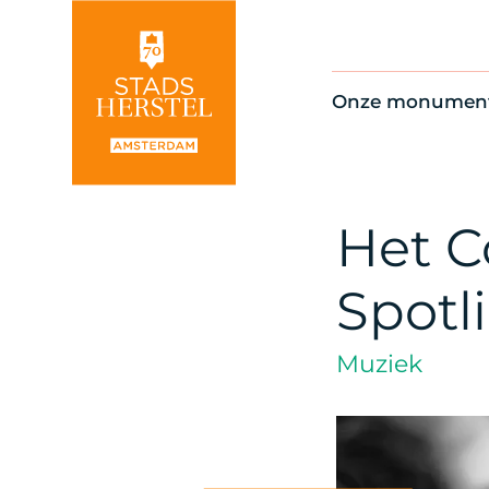
Onze monumen
Alle monument
Restauratienie
Op de kaart
Het C
Thema’s
Spotl
Muziek