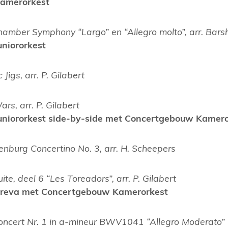
 Kamerorkest
hamber Symphony “Largo” en “Allegro molto”, arr. Bars
uniororkest
 Jigs, arr. P. Gilabert
ars, arr. P. Gilabert
 Juniororkest side-by-side met Concertgebouw Kamer
enburg Concertino No. 3, arr. H. Scheepers
ite, deel 6 “Les Toreadors”, arr. P. Gilabert
iareva met Concertgebouw Kamerorkest
lconcert Nr. 1 in a-mineur BWV1041 “Allegro Moderato”