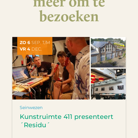
meer om te
bezoeken
ZO 6
SEP. T/M
VR 4
DEC.
Seinwezen
Kunstruimte 411 presenteert
´Residu´