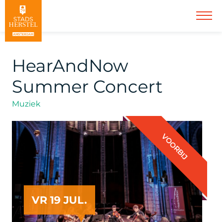
HearAndNow
Summer Concert
Muziek
VOORBIJ
VR 19 JUL.