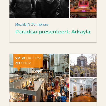
Muziek |
't Zonnehuis
Paradiso presenteert: Arkayla
VR 30
OKT. T/M
ZO 1
NOV.