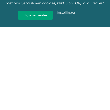
met ons gebruik van cookies, klikt u op "Ok, ik wil verder".
instellingen
Ok, ik wil verder.
Wij geven erfgoed een
toekomst