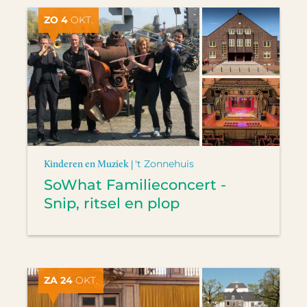
ZO 4
OKT.
Kinderen en Muziek |
't Zonnehuis
SoWhat Familieconcert -
Snip, ritsel en plop
ZA 24
OKT.